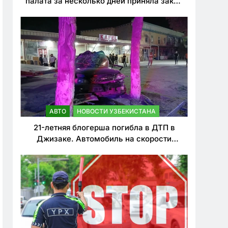
палата за несколько дней приняла закон
о резком ужесточении наказаний для
нарушителей ПДД
АВТО
НОВОСТИ УЗБЕКИСТАНА
21-летняя блогерша погибла в ДТП в
Джизаке. Автомобиль на скорости
врезался в дерево