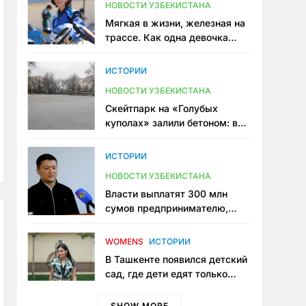
НОВОСТИ УЗБЕКИСТАНА
Мягкая в жизни, железная на
трассе. Как одна девочка
переписывает автоспорт в
Узбекистане
ИСТОРИИ
НОВОСТИ УЗБЕКИСТАНА
Скейтпарк на «Голубых
куполах» залили бетоном: в
центре Ташкента исчезло ещё
одно общественное
ИСТОРИИ
пространство
НОВОСТИ УЗБЕКИСТАНА
Власти выплатят 300 млн
сумов предпринимателю,
который провёл пять лет в
тюрьме по незаконному
WOMENS
ИСТОРИИ
приговору
В Ташкенте появился детский
сад, где дети едят только
полезную еду. Его открыла
мама, которая устала просить
SHOW MORE