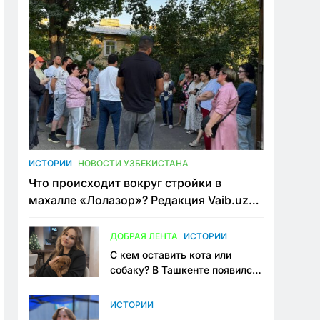
ИСТОРИИ
НОВОСТИ УЗБЕКИСТАНА
Что происходит вокруг стройки в
махалле «Лолазор»? Редакция Vaib.uz
встретилась со всеми сторонами
конфликта
ДОБРАЯ ЛЕНТА
ИСТОРИИ
С кем оставить кота или
собаку? В Ташкенте появился
первый сервис зоонянь
ИСТОРИИ