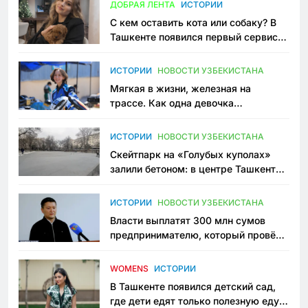
ДОБРАЯ ЛЕНТА
ИСТОРИИ
С кем оставить кота или собаку? В
Ташкенте появился первый сервис
зоонянь
ИСТОРИИ
НОВОСТИ УЗБЕКИСТАНА
Мягкая в жизни, железная на
трассе. Как одна девочка
переписывает автоспорт в
Узбекистане
ИСТОРИИ
НОВОСТИ УЗБЕКИСТАНА
Скейтпарк на «Голубых куполах»
залили бетоном: в центре Ташкента
исчезло ещё одно общественное
пространство
ИСТОРИИ
НОВОСТИ УЗБЕКИСТАНА
Власти выплатят 300 млн сумов
предпринимателю, который провёл
пять лет в тюрьме по незаконному
приговору
WOMENS
ИСТОРИИ
В Ташкенте появился детский сад,
где дети едят только полезную еду.