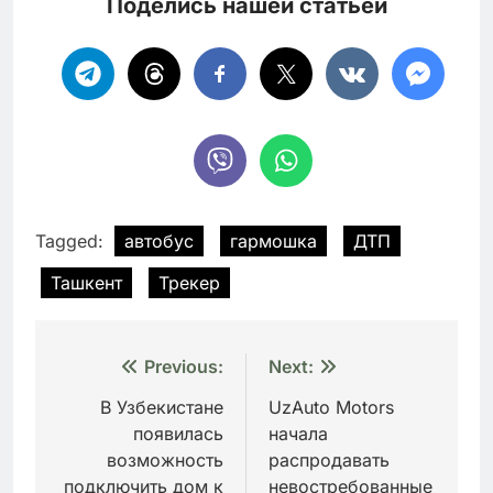
Поделись нашей статьей
Tagged:
автобус
гармошка
ДТП
Ташкент
Трекер
Навигация
Previous:
Next:
по
В Узбекистане
UzAuto Motors
появилась
начала
записям
возможность
распродавать
подключить дом к
невостребованные