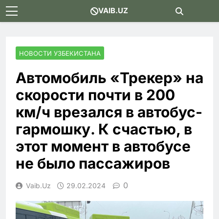
Skip
VAIB.UZ
to
content
НОВОСТИ УЗБЕКИСТАНА
Автомобиль «Трекер» на
скорости почти в 200
км/ч врезался в автобус-
гармошку. К счастью, в
этот момент в автобусе
не было пассажиров
0
Vaib.uz
29.02.2024