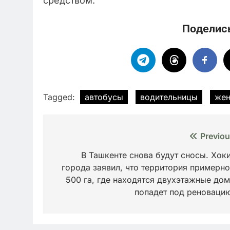
средством.
Поделись
Tagged:
автобусы
водительницы
жен
Навигация
Previou
по
В Ташкенте снова будут сносы. Хок
города заявил, что территория примерно
записям
500 га, где находятся двухэтажные дом
попадет под реновац