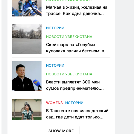
Мягкая в жизни, железная на
трассе. Как одна девочка
переписывает автоспорт в
Узбекистане
ИСТОРИИ
НОВОСТИ УЗБЕКИСТАНА
Скейтпарк на «Голубых
куполах» залили бетоном: в
центре Ташкента исчезло ещё
одно общественное
ИСТОРИИ
пространство
НОВОСТИ УЗБЕКИСТАНА
Власти выплатят 300 млн
сумов предпринимателю,
который провёл пять лет в
тюрьме по незаконному
WOMENS
ИСТОРИИ
приговору
В Ташкенте появился детский
сад, где дети едят только
полезную еду. Его открыла
мама, которая устала просить
SHOW MORE