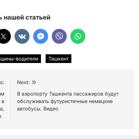
 нашей статьей
щины-водители
Ташкент
s:
Next:
им
В аэропорту Ташкента пассажиров будут
 в
обслуживать футуристичные немецкие
а,
автобусы. Видео
ию