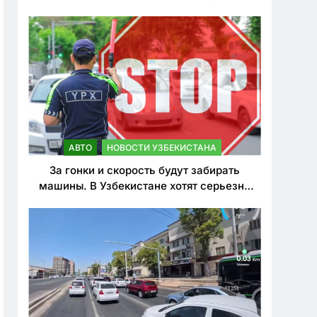
врезался в дерево
АВТО
НОВОСТИ УЗБЕКИСТАНА
За гонки и скорость будут забирать
машины. В Узбекистане хотят серьезно
ужесточить наказания для лихачей