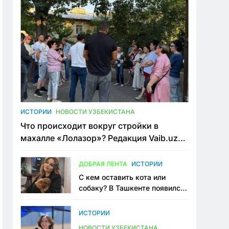
ИСТОРИИ
НОВОСТИ УЗБЕКИСТАНА
Что происходит вокруг стройки в
махалле «Лолазор»? Редакция Vaib.uz
встретилась со всеми сторонами
конфликта
ДОБРАЯ ЛЕНТА
ИСТОРИИ
С кем оставить кота или
собаку? В Ташкенте появился
первый сервис зоонянь
ИСТОРИИ
НОВОСТИ УЗБЕКИСТАНА