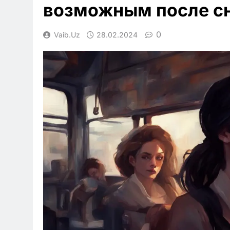
возможным после сн
0
Vaib.uz
28.02.2024