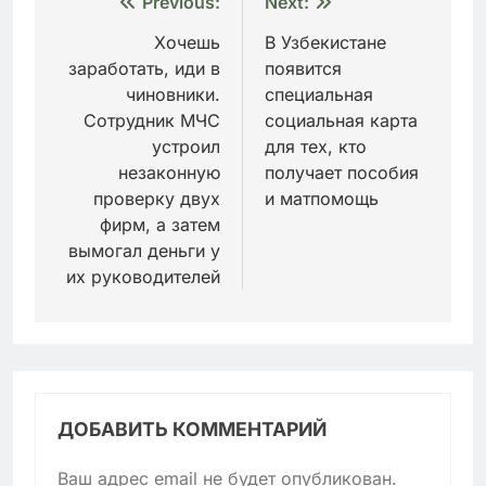
Навигация
Previous:
Next:
по
Хочешь
В Узбекистане
заработать, иди в
появится
записям
чиновники.
специальная
Сотрудник МЧС
социальная карта
устроил
для тех, кто
незаконную
получает пособия
проверку двух
и матпомощь
фирм, а затем
вымогал деньги у
их руководителей
ДОБАВИТЬ КОММЕНТАРИЙ
Ваш адрес email не будет опубликован.