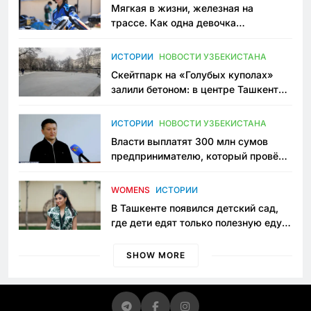
Мягкая в жизни, железная на
трассе. Как одна девочка
переписывает автоспорт в
Узбекистане
ИСТОРИИ
НОВОСТИ УЗБЕКИСТАНА
Скейтпарк на «Голубых куполах»
залили бетоном: в центре Ташкента
исчезло ещё одно общественное
пространство
ИСТОРИИ
НОВОСТИ УЗБЕКИСТАНА
Власти выплатят 300 млн сумов
предпринимателю, который провёл
пять лет в тюрьме по незаконному
приговору
WOMENS
ИСТОРИИ
В Ташкенте появился детский сад,
где дети едят только полезную еду.
Его открыла мама, которая устала
просить «кашу без сахара»
SHOW MORE