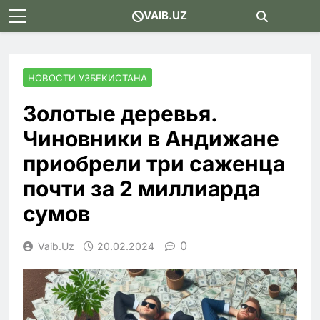
Skip
VAIB.UZ
to
content
НОВОСТИ УЗБЕКИСТАНА
Золотые деревья.
Чиновники в Андижане
приобрели три саженца
почти за 2 миллиарда
сумов
0
Vaib.uz
20.02.2024