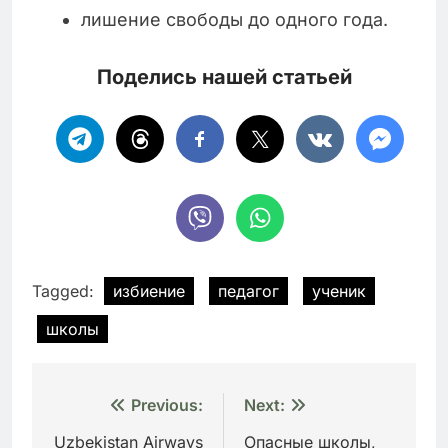
лишение свободы до одного года.
Поделись нашей статьей
Tagged:
избиение
педагог
ученик
школы
Навигация
Previous:
Next:
по
Uzbekistan Airways
Опасные школы,