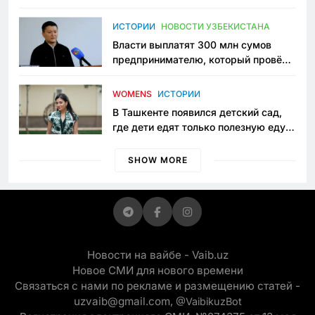
исчезло ещё одно общественное
пространство
ИСТОРИИ
НОВОСТИ УЗБЕКИСТАНА
Власти выплатят 300 млн сумов
предпринимателю, который провёл
пять лет в тюрьме по незаконному
приговору
WOMENS
ИСТОРИИ
В Ташкенте появился детский сад,
где дети едят только полезную еду.
Его открыла мама, которая устала
просить «кашу без сахара»
SHOW MORE
Новости на вайбе - Vaib.uz
Новое СМИ для нового времени
Связаться с нами по рекламе и размещению статей -
uzvaib@gmail.com,
@VaibikuzBot