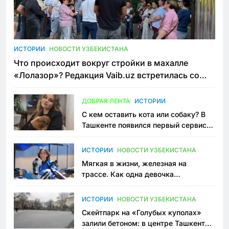
ИСТОРИИ
НОВОСТИ УЗБЕКИСТАНА
Что происходит вокруг стройки в махалле
«Лолазор»? Редакция Vaib.uz встретилась со
всеми сторонами конфликта
ДОБРАЯ ЛЕНТА
ИСТОРИИ
С кем оставить кота или собаку? В
Ташкенте появился первый сервис
зоонянь
ИСТОРИИ
НОВОСТИ УЗБЕКИСТАНА
Мягкая в жизни, железная на
трассе. Как одна девочка
переписывает автоспорт в
Узбекистане
ИСТОРИИ
НОВОСТИ УЗБЕКИСТАНА
Скейтпарк на «Голубых куполах»
залили бетоном: в центре Ташкента