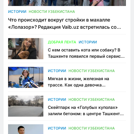
ИСТОРИИ
НОВОСТИ УЗБЕКИСТАНА
Что происходит вокруг стройки в махалле
«Лолазор»? Редакция Vaib.uz встретилась со
всеми сторонами конфликта
ДОБРАЯ ЛЕНТА
ИСТОРИИ
С кем оставить кота или собаку? В
Ташкенте появился первый сервис
зоонянь
ИСТОРИИ
НОВОСТИ УЗБЕКИСТАНА
Мягкая в жизни, железная на
трассе. Как одна девочка
переписывает автоспорт в
Узбекистане
ИСТОРИИ
НОВОСТИ УЗБЕКИСТАНА
Скейтпарк на «Голубых куполах»
залили бетоном: в центре Ташкента
исчезло ещё одно общественное
пространство
ИСТОРИИ
НОВОСТИ УЗБЕКИСТАНА