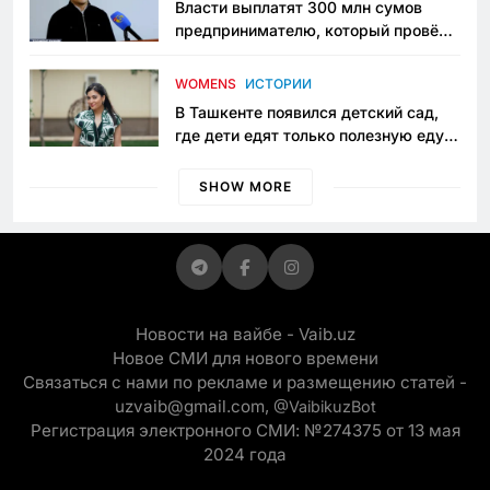
Власти выплатят 300 млн сумов
предпринимателю, который провёл
пять лет в тюрьме по незаконному
приговору
WOMENS
ИСТОРИИ
В Ташкенте появился детский сад,
где дети едят только полезную еду.
Его открыла мама, которая устала
просить «кашу без сахара»
SHOW MORE
Новости на вайбе - Vaib.uz
Новое СМИ для нового времени
Связаться с нами по рекламе и размещению статей -
uzvaib@gmail.com,
@VaibikuzBot
Регистрация электронного СМИ: №274375 от 13 мая
2024 года