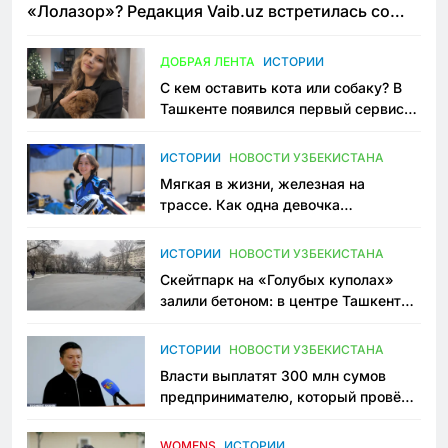
«Лолазор»? Редакция Vaib.uz встретилась со
всеми сторонами конфликта
ДОБРАЯ ЛЕНТА
ИСТОРИИ
С кем оставить кота или собаку? В
Ташкенте появился первый сервис
зоонянь
ИСТОРИИ
НОВОСТИ УЗБЕКИСТАНА
Мягкая в жизни, железная на
трассе. Как одна девочка
переписывает автоспорт в
Узбекистане
ИСТОРИИ
НОВОСТИ УЗБЕКИСТАНА
Скейтпарк на «Голубых куполах»
залили бетоном: в центре Ташкента
исчезло ещё одно общественное
пространство
ИСТОРИИ
НОВОСТИ УЗБЕКИСТАНА
Власти выплатят 300 млн сумов
предпринимателю, который провёл
пять лет в тюрьме по незаконному
приговору
WOMENS
ИСТОРИИ