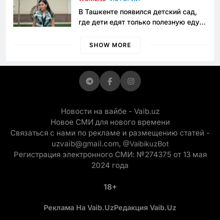
В Ташкенте появился детский сад,
где дети едят только полезную еду.
Его открыла мама, которая устала
просить «кашу без сахара»
SHOW MORE
Новости на вайбе - Vaib.uz
Новое СМИ для нового времени
Связаться с нами по рекламе и размещению статей -
uzvaib@gmail.com,
@VaibikuzBot
Регистрация электронного СМИ: №274375 от 13 мая
2024 года
18+
Реклама На Vaib.uz
Редакция Vaib.uz