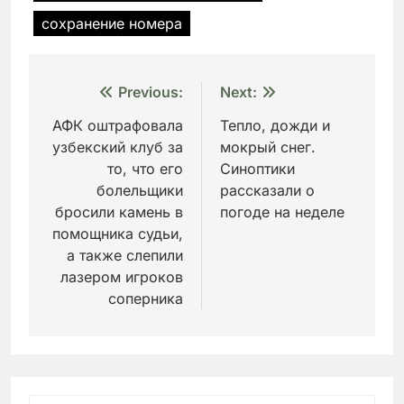
сохранение номера
Навигация
Previous:
Next:
по
АФК оштрафовала
Тепло, дожди и
узбекский клуб за
мокрый снег.
записям
то, что его
Синоптики
болельщики
рассказали о
бросили камень в
погоде на неделе
помощника судьи,
а также слепили
лазером игроков
соперника