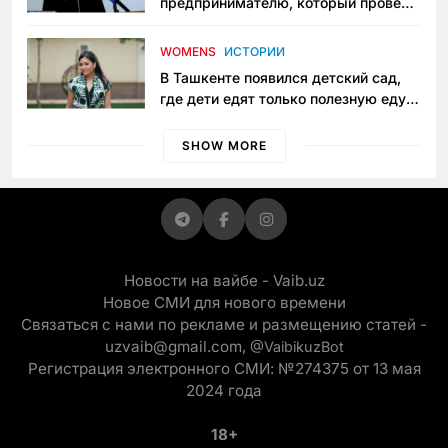
предпринимателю, который провёл
пять лет в тюрьме по незаконному
приговору
WOMENS
ИСТОРИИ
В Ташкенте появился детский сад,
где дети едят только полезную еду.
Его открыла мама, которая устала
просить «кашу без сахара»
SHOW MORE
Новости на вайбе - Vaib.uz
Новое СМИ для нового времени
Связаться с нами по рекламе и размещению статей -
uzvaib@gmail.com,
@VaibikuzBot
Регистрация электронного СМИ: №274375 от 13 мая
2024 года
18+