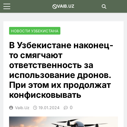
Skip
VAIB.UZ
to
content
НОВОСТИ УЗБЕКИСТАНА
В Узбекистане наконец-
то смягчают
ответственность за
использование дронов.
При этом их продолжат
конфисковывать
0
Vaib.uz
19.01.2024