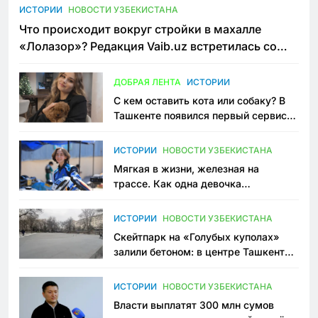
ИСТОРИИ
НОВОСТИ УЗБЕКИСТАНА
Что происходит вокруг стройки в махалле
«Лолазор»? Редакция Vaib.uz встретилась со
всеми сторонами конфликта
ДОБРАЯ ЛЕНТА
ИСТОРИИ
С кем оставить кота или собаку? В
Ташкенте появился первый сервис
зоонянь
ИСТОРИИ
НОВОСТИ УЗБЕКИСТАНА
Мягкая в жизни, железная на
трассе. Как одна девочка
переписывает автоспорт в
Узбекистане
ИСТОРИИ
НОВОСТИ УЗБЕКИСТАНА
Скейтпарк на «Голубых куполах»
залили бетоном: в центре Ташкента
исчезло ещё одно общественное
пространство
ИСТОРИИ
НОВОСТИ УЗБЕКИСТАНА
Власти выплатят 300 млн сумов