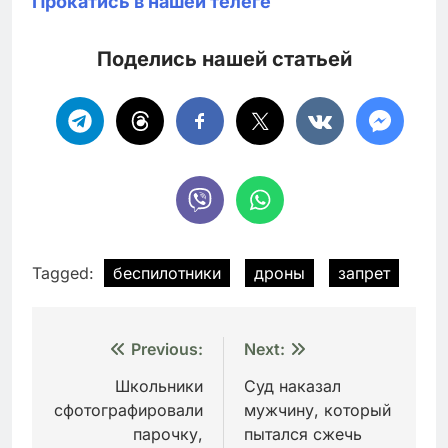
Прокатись в нашей телеге
Поделись нашей статьей
Tagged:
беспилотники
дроны
запрет
Навигация
Previous:
Next:
по
Школьники
Суд наказал
сфотографировали
мужчину, который
записям
парочку,
пытался сжечь