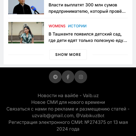
Власти выплатят 300 млн сумов
предпринимателю, который провёл
пять лет в тюрьме по незаконному
приговору
WOMENS
ИСТОРИИ
В Ташкенте появился детский сад,
где дети едят только полезную еду.
Его открыла мама, которая устала
просить «кашу без сахара»
SHOW MORE
Новости на вайбе - Vaib.uz
Новое СМИ для нового времени
Связаться с нами по рекламе и размещению статей -
uzvaib@gmail.com,
@VaibikuzBot
Регистрация электронного СМИ: №274375 от 13 мая
2024 года