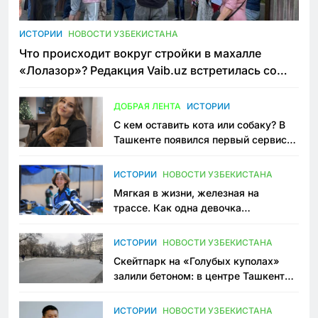
ИСТОРИИ
НОВОСТИ УЗБЕКИСТАНА
Что происходит вокруг стройки в махалле
«Лолазор»? Редакция Vaib.uz встретилась со
всеми сторонами конфликта
ДОБРАЯ ЛЕНТА
ИСТОРИИ
С кем оставить кота или собаку? В
Ташкенте появился первый сервис
зоонянь
ИСТОРИИ
НОВОСТИ УЗБЕКИСТАНА
Мягкая в жизни, железная на
трассе. Как одна девочка
переписывает автоспорт в
Узбекистане
ИСТОРИИ
НОВОСТИ УЗБЕКИСТАНА
Скейтпарк на «Голубых куполах»
залили бетоном: в центре Ташкента
исчезло ещё одно общественное
пространство
ИСТОРИИ
НОВОСТИ УЗБЕКИСТАНА