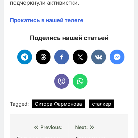
подчеркнули активистки.
Прокатись в нашей телеге
Поделись нашей статьей
Tagged:
Ситора Фармонова
сталкер
Навигация
Previous:
Next: