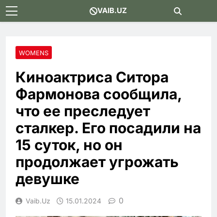
Skip
VAIB.UZ
to
content
WOMENS
Киноактриса Ситора
Фармонова сообщила,
что ее преследует
сталкер. Его посадили на
15 суток, но он
продолжает угрожать
девушке
0
Vaib.uz
15.01.2024