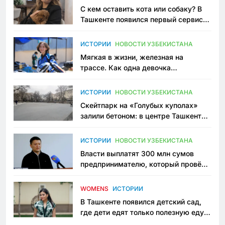
С кем оставить кота или собаку? В
Ташкенте появился первый сервис
зоонянь
ИСТОРИИ
НОВОСТИ УЗБЕКИСТАНА
Мягкая в жизни, железная на
трассе. Как одна девочка
переписывает автоспорт в
Узбекистане
ИСТОРИИ
НОВОСТИ УЗБЕКИСТАНА
Скейтпарк на «Голубых куполах»
залили бетоном: в центре Ташкента
исчезло ещё одно общественное
пространство
ИСТОРИИ
НОВОСТИ УЗБЕКИСТАНА
Власти выплатят 300 млн сумов
предпринимателю, который провёл
пять лет в тюрьме по незаконному
приговору
WOMENS
ИСТОРИИ
В Ташкенте появился детский сад,
где дети едят только полезную еду.
Его открыла мама, которая устала