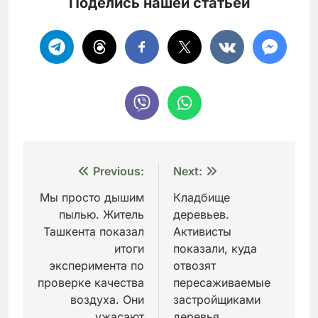
Поделись нашей статьей
Навигация
Previous:
Next:
по
Мы просто дышим
Кладбище
пылью. Житель
деревьев.
записям
Ташкента показал
Активисты
итоги
показали, куда
эксперимента по
отвозят
проверке качества
пересаживаемые
воздуха. Они
застройщиками
ужасают
деревья