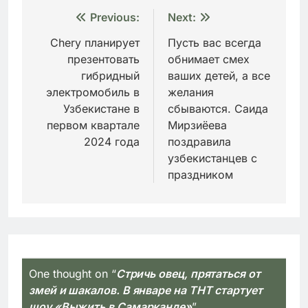
Навигация
Previous:
Next:
по
Chery планирует
Пусть вас всегда
презентовать
обнимает смех
записям
гибридный
ваших детей, а все
электромобиль в
желания
Узбекистане в
сбываются. Саида
первом квартале
Мирзиёева
2024 года
поздравила
узбекистанцев с
праздником
One thought on “
Стричь овец, прятаться от
змей и шакалов. В январе на ТНТ стартует
шоу «Выжить в Самарканде»
”