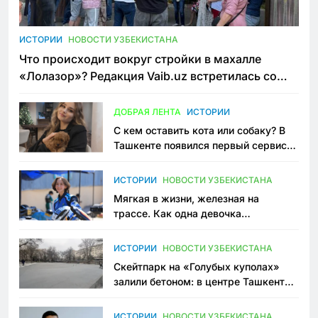
ИСТОРИИ
НОВОСТИ УЗБЕКИСТАНА
Что происходит вокруг стройки в махалле
«Лолазор»? Редакция Vaib.uz встретилась со
всеми сторонами конфликта
ДОБРАЯ ЛЕНТА
ИСТОРИИ
С кем оставить кота или собаку? В
Ташкенте появился первый сервис
зоонянь
ИСТОРИИ
НОВОСТИ УЗБЕКИСТАНА
Мягкая в жизни, железная на
трассе. Как одна девочка
переписывает автоспорт в
Узбекистане
ИСТОРИИ
НОВОСТИ УЗБЕКИСТАНА
Скейтпарк на «Голубых куполах»
залили бетоном: в центре Ташкента
исчезло ещё одно общественное
пространство
ИСТОРИИ
НОВОСТИ УЗБЕКИСТАНА