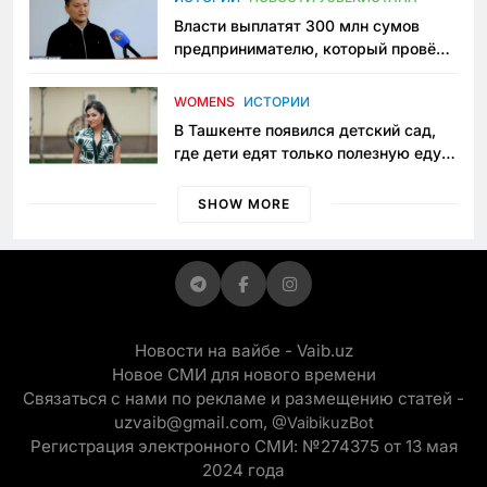
Власти выплатят 300 млн сумов
предпринимателю, который провёл
пять лет в тюрьме по незаконному
приговору
WOMENS
ИСТОРИИ
В Ташкенте появился детский сад,
где дети едят только полезную еду.
Его открыла мама, которая устала
просить «кашу без сахара»
SHOW MORE
Новости на вайбе - Vaib.uz
Новое СМИ для нового времени
Связаться с нами по рекламе и размещению статей -
uzvaib@gmail.com,
@VaibikuzBot
Регистрация электронного СМИ: №274375 от 13 мая
2024 года