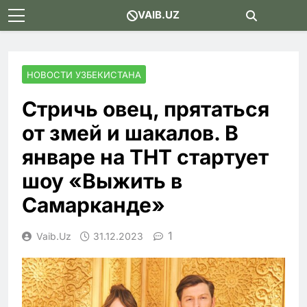
Skip
VAIB.UZ
to
content
НОВОСТИ УЗБЕКИСТАНА
Стричь овец, прятаться
от змей и шакалов. В
январе на ТНТ стартует
шоу «Выжить в
Самарканде»
1
Vaib.uz
31.12.2023