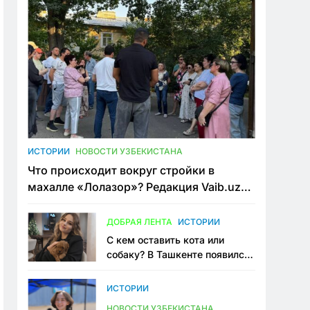
ИСТОРИИ
НОВОСТИ УЗБЕКИСТАНА
Что происходит вокруг стройки в
махалле «Лолазор»? Редакция Vaib.uz
встретилась со всеми сторонами
конфликта
ДОБРАЯ ЛЕНТА
ИСТОРИИ
С кем оставить кота или
собаку? В Ташкенте появился
первый сервис зоонянь
ИСТОРИИ
НОВОСТИ УЗБЕКИСТАНА