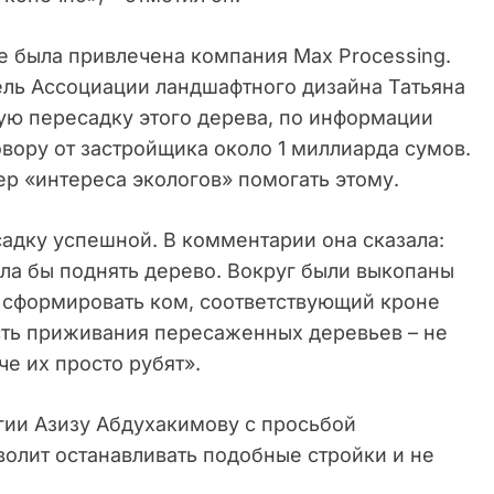
е была привлечена компания Max Processing.
ель Ассоциации ландшафтного дизайна Татьяна
ую пересадку этого дерева, по информации
вору от застройщика около 1 миллиарда сумов.
ер «интереса экологов» помогать этому.
садку успешной. В комментарии она сказала:
гла бы поднять дерево. Вокруг были выкопаны
и сформировать ком, соответствующий кроне
сть приживания пересаженных деревьев – не
че их просто рубят».
гии Азизу Абдухакимову с просьбой
волит останавливать подобные стройки и не