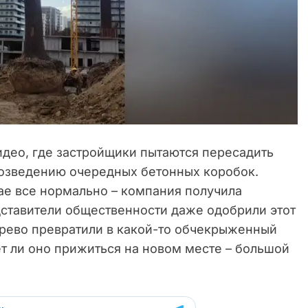
идео, где застройщики пытаются пересадить
возведению очередных бетонных коробок.
ае все нормально – компания получила
дставители общественности даже одобрили этот
ерево превратили в какой-то обчекрыженный
т ли оно прижиться на новом месте – большой