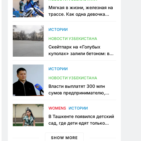
Мягкая в жизни, железная на
трассе. Как одна девочка
переписывает автоспорт в
Узбекистане
ИСТОРИИ
НОВОСТИ УЗБЕКИСТАНА
Скейтпарк на «Голубых
куполах» залили бетоном: в
центре Ташкента исчезло ещё
одно общественное
ИСТОРИИ
пространство
НОВОСТИ УЗБЕКИСТАНА
Власти выплатят 300 млн
сумов предпринимателю,
который провёл пять лет в
тюрьме по незаконному
WOMENS
ИСТОРИИ
приговору
В Ташкенте появился детский
сад, где дети едят только
полезную еду. Его открыла
мама, которая устала просить
SHOW MORE