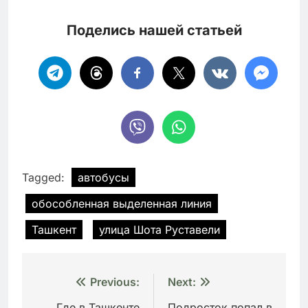
Поделись нашей статьей
Tagged:
автобусы
обособленная выделенная линия
Ташкент
улица Шота Руставели
Навигация
Previous:
Next:
Где в Ташкенте
Подросток попал в