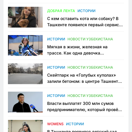
всеми сторонами конфликта
ДОБРАЯ ЛЕНТА
ИСТОРИИ
С кем оставить кота или собаку? В
Ташкенте появился первый сервис
зоонянь
ИСТОРИИ
НОВОСТИ УЗБЕКИСТАНА
Мягкая в жизни, железная на
трассе. Как одна девочка
переписывает автоспорт в
Узбекистане
ИСТОРИИ
НОВОСТИ УЗБЕКИСТАНА
Скейтпарк на «Голубых куполах»
залили бетоном: в центре Ташкента
исчезло ещё одно общественное
пространство
ИСТОРИИ
НОВОСТИ УЗБЕКИСТАНА
Власти выплатят 300 млн сумов
предпринимателю, который провёл
пять лет в тюрьме по незаконному
приговору
WOMENS
ИСТОРИИ
В Ташкенте появился детский сад,