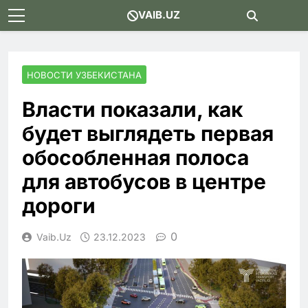
Skip
VAIB.UZ
to
content
НОВОСТИ УЗБЕКИСТАНА
Власти показали, как
будет выглядеть первая
обособленная полоса
для автобусов в центре
дороги
0
Vaib.uz
23.12.2023