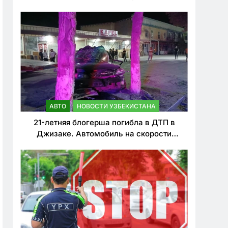
о резком ужесточении наказаний для
нарушителей ПДД
АВТО
НОВОСТИ УЗБЕКИСТАНА
21-летняя блогерша погибла в ДТП в
Джизаке. Автомобиль на скорости
врезался в дерево