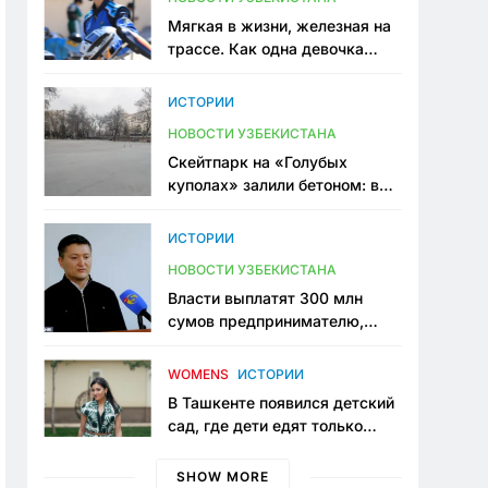
Мягкая в жизни, железная на
трассе. Как одна девочка
переписывает автоспорт в
Узбекистане
ИСТОРИИ
НОВОСТИ УЗБЕКИСТАНА
Скейтпарк на «Голубых
куполах» залили бетоном: в
центре Ташкента исчезло ещё
одно общественное
ИСТОРИИ
пространство
НОВОСТИ УЗБЕКИСТАНА
Власти выплатят 300 млн
сумов предпринимателю,
который провёл пять лет в
тюрьме по незаконному
WOMENS
ИСТОРИИ
приговору
В Ташкенте появился детский
сад, где дети едят только
полезную еду. Его открыла
мама, которая устала просить
SHOW MORE