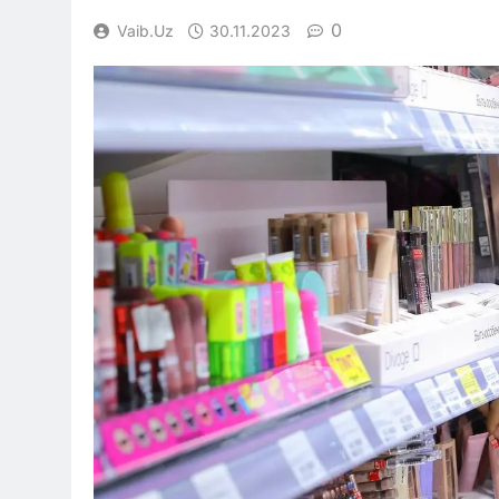
0
Vaib.uz
30.11.2023