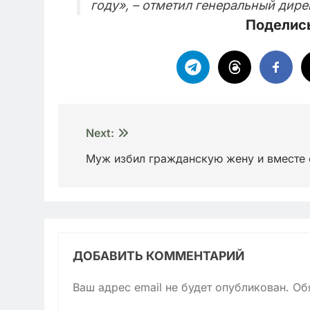
году», – отметил генеральный дир
Поделись
Навигация
Next:
по
Муж избил гражданскую жену и вместе с
записям
ДОБАВИТЬ КОММЕНТАРИЙ
Ваш адрес email не будет опубликован.
Об