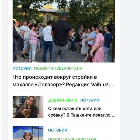
ИСТОРИИ
НОВОСТИ УЗБЕКИСТАНА
Что происходит вокруг стройки в
махалле «Лолазор»? Редакция Vaib.uz
встретилась со всеми сторонами
конфликта
ДОБРАЯ ЛЕНТА
ИСТОРИИ
С кем оставить кота или
собаку? В Ташкенте появился
первый сервис зоонянь
ИСТОРИИ
НОВОСТИ УЗБЕКИСТАНА