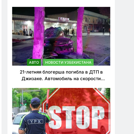
о резком ужесточении наказаний для
нарушителей ПДД
АВТО
НОВОСТИ УЗБЕКИСТАНА
21-летняя блогерша погибла в ДТП в
Джизаке. Автомобиль на скорости
врезался в дерево