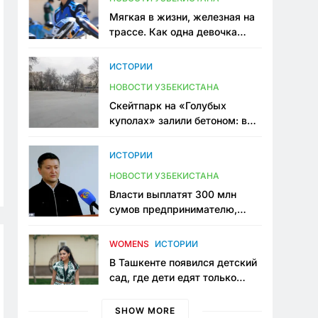
Мягкая в жизни, железная на
трассе. Как одна девочка
переписывает автоспорт в
Узбекистане
ИСТОРИИ
НОВОСТИ УЗБЕКИСТАНА
Скейтпарк на «Голубых
куполах» залили бетоном: в
центре Ташкента исчезло ещё
одно общественное
ИСТОРИИ
пространство
НОВОСТИ УЗБЕКИСТАНА
Власти выплатят 300 млн
сумов предпринимателю,
который провёл пять лет в
тюрьме по незаконному
WOMENS
ИСТОРИИ
приговору
В Ташкенте появился детский
сад, где дети едят только
полезную еду. Его открыла
мама, которая устала просить
SHOW MORE