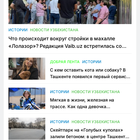
ИСТОРИИ
НОВОСТИ УЗБЕКИСТАНА
Что происходит вокруг стройки в махалле
«Лолазор»? Редакция Vaib.uz встретилась со
всеми сторонами конфликта
ДОБРАЯ ЛЕНТА
ИСТОРИИ
С кем оставить кота или собаку? В
Ташкенте появился первый сервис
зоонянь
ИСТОРИИ
НОВОСТИ УЗБЕКИСТАНА
Мягкая в жизни, железная на
трассе. Как одна девочка
переписывает автоспорт в
Узбекистане
ИСТОРИИ
НОВОСТИ УЗБЕКИСТАНА
Скейтпарк на «Голубых куполах»
залили бетоном: в центре Ташкента