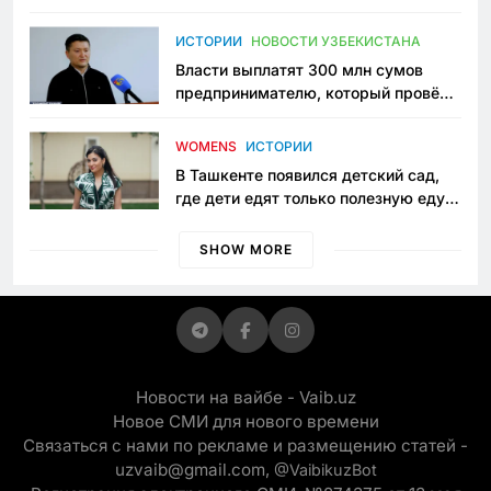
исчезло ещё одно общественное
пространство
ИСТОРИИ
НОВОСТИ УЗБЕКИСТАНА
Власти выплатят 300 млн сумов
предпринимателю, который провёл
пять лет в тюрьме по незаконному
приговору
WOMENS
ИСТОРИИ
В Ташкенте появился детский сад,
где дети едят только полезную еду.
Его открыла мама, которая устала
просить «кашу без сахара»
SHOW MORE
Новости на вайбе - Vaib.uz
Новое СМИ для нового времени
Связаться с нами по рекламе и размещению статей -
uzvaib@gmail.com,
@VaibikuzBot