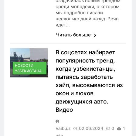
озадачилась новым трендом
среди молодежи, о котором
мы подробно писали
несколько дней назад. Речь
идет…
Читать больше
В соцсетях набирает
популярность тренд,
НОВОСТИ
когда узбекистанцы,
УЗБЕКИСТАНА
пытаясь заработать
хайп, высовываются из
окон и люков
движущихся авто.
Видео
Vaib.uz
02.06.2024
0
1
min