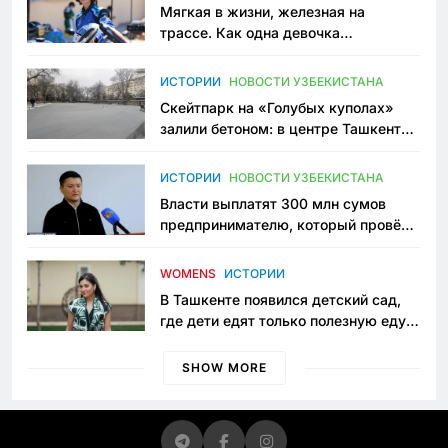
Мягкая в жизни, железная на
трассе. Как одна девочка
переписывает автоспорт в
Узбекистане
ИСТОРИИ
НОВОСТИ УЗБЕКИСТАНА
Скейтпарк на «Голубых куполах»
залили бетоном: в центре Ташкента
исчезло ещё одно общественное
пространство
ИСТОРИИ
НОВОСТИ УЗБЕКИСТАНА
Власти выплатят 300 млн сумов
предпринимателю, который провёл
пять лет в тюрьме по незаконному
приговору
WOMENS
ИСТОРИИ
В Ташкенте появился детский сад,
где дети едят только полезную еду.
Его открыла мама, которая устала
просить «кашу без сахара»
SHOW MORE