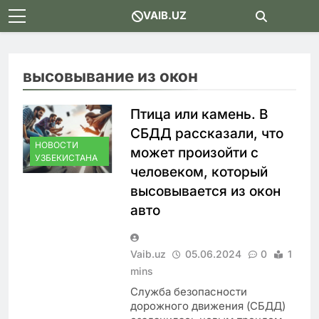
Skip
VAIB.UZ
to
content
высовывание из окон
Птица или камень. В
СБДД рассказали, что
НОВОСТИ
может произойти с
УЗБЕКИСТАНА
человеком, который
высовывается из окон
авто
Vaib.uz
05.06.2024
0
1
mins
Служба безопасности
дорожного движения (СБДД)