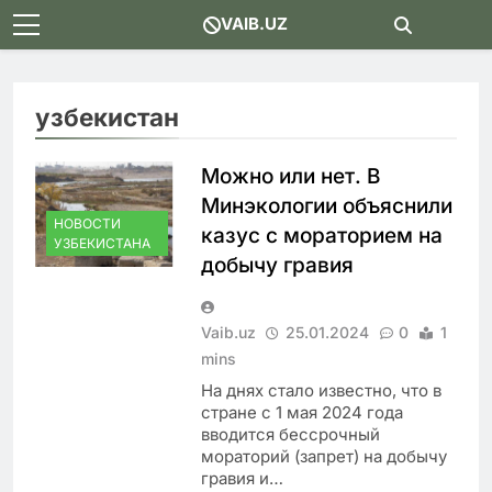
Skip
VAIB.UZ
to
content
узбекистан
Можно или нет. В
Минэкологии объяснили
НОВОСТИ
казус с мораторием на
УЗБЕКИСТАНА
добычу гравия
Vaib.uz
25.01.2024
0
1
mins
На днях стало известно, что в
стране с 1 мая 2024 года
вводится бессрочный
мораторий (запрет) на добычу
гравия и…