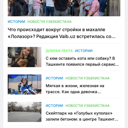
ИСТОРИИ
НОВОСТИ УЗБЕКИСТАНА
Что происходит вокруг стройки в махалле
«Лолазор»? Редакция Vaib.uz встретилась со
всеми сторонами конфликта
ДОБРАЯ ЛЕНТА
ИСТОРИИ
С кем оставить кота или собаку? В
Ташкенте появился первый сервис
зоонянь
ИСТОРИИ
НОВОСТИ УЗБЕКИСТАНА
Мягкая в жизни, железная на
трассе. Как одна девочка
переписывает автоспорт в
Узбекистане
ИСТОРИИ
НОВОСТИ УЗБЕКИСТАНА
Скейтпарк на «Голубых куполах»
залили бетоном: в центре Ташкента
исчезло ещё одно общественное