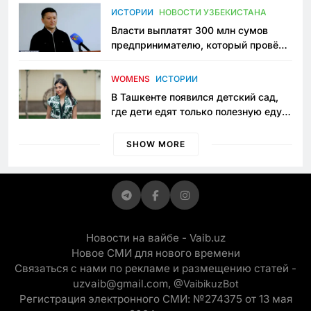
пространство
ИСТОРИИ
НОВОСТИ УЗБЕКИСТАНА
Власти выплатят 300 млн сумов
предпринимателю, который провёл
пять лет в тюрьме по незаконному
приговору
WOMENS
ИСТОРИИ
В Ташкенте появился детский сад,
где дети едят только полезную еду.
Его открыла мама, которая устала
просить «кашу без сахара»
SHOW MORE
Новости на вайбе - Vaib.uz
Новое СМИ для нового времени
Связаться с нами по рекламе и размещению статей -
uzvaib@gmail.com,
@VaibikuzBot
Регистрация электронного СМИ: №274375 от 13 мая