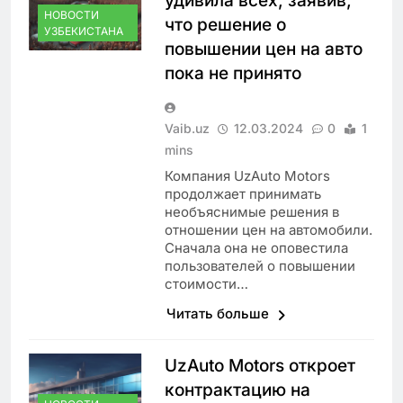
удивила всех, заявив,
НОВОСТИ
что решение о
УЗБЕКИСТАНА
повышении цен на авто
пока не принято
Vaib.uz
12.03.2024
0
1
mins
Компания UzAuto Motors
продолжает принимать
необъяснимые решения в
отношении цен на автомобили.
Сначала она не оповестила
пользователей о повышении
стоимости…
Читать больше
UzAuto Motors откроет
контрактацию на