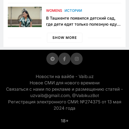
пять лет в тюрьме по незаконному
приговору
WOMENS
ИСТОРИИ
В Ташкенте появился детский сад,
где дети едят только полезную еду.
Его открыла мама, которая устала
просить «кашу без сахара»
SHOW MORE
Новости на вайбе - Vaib.uz
Новое СМИ для нового времени
Связаться с нами по рекламе и размещению статей -
uzvaib@gmail.com,
@VaibikuzBot
Регистрация электронного СМИ: №274375 от 13 мая
2024 года
18+