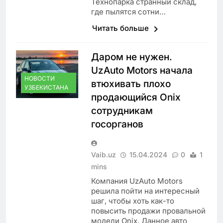
Технопарка странный склад,
где пылятся сотни…
Читать больше
Даром не нужен.
UzAuto Motors начала
НОВОСТИ
втюхивать плохо
УЗБЕКИСТАНА
продающийся Onix
сотрудникам
госорганов
Vaib.uz
15.04.2024
0
1
mins
Компания UzAuto Motors
решила пойти на интересный
шаг, чтобы хоть как-то
повысить продажи провальной
модели Onix. Данное авто