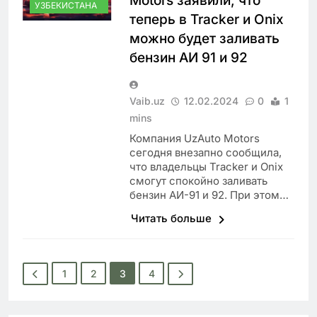
Motors заявили, что
УЗБЕКИСТАНА
теперь в Tracker и Onix
можно будет заливать
бензин АИ 91 и 92
Vaib.uz
12.02.2024
0
1
mins
Компания UzAuto Motors
сегодня внезапно сообщила,
что владельцы Tracker и Onix
смогут спокойно заливать
бензин АИ-91 и 92. При этом…
Читать больше
1
2
3
4