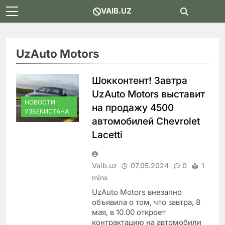
Skip
VAIB.UZ
to
content
UzAuto Motors
Шокконтент! Завтра
UzAuto Motors выставит
НОВОСТИ
на продажу 4500
УЗБЕКИСТАНА
автомобилей Chevrolet
Lacetti
Vaib.uz
07.05.2024
0
1
mins
UzAuto Motors внезапно
объявила о том, что завтра, 8
мая, в 10.00 откроет
контрактацию на автомобили