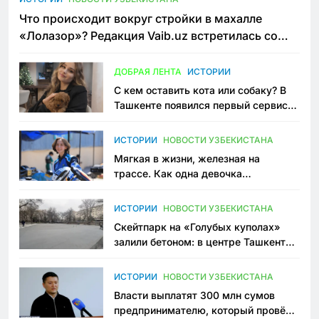
Что происходит вокруг стройки в махалле
«Лолазор»? Редакция Vaib.uz встретилась со
всеми сторонами конфликта
ДОБРАЯ ЛЕНТА
ИСТОРИИ
С кем оставить кота или собаку? В
Ташкенте появился первый сервис
зоонянь
ИСТОРИИ
НОВОСТИ УЗБЕКИСТАНА
Мягкая в жизни, железная на
трассе. Как одна девочка
переписывает автоспорт в
Узбекистане
ИСТОРИИ
НОВОСТИ УЗБЕКИСТАНА
Скейтпарк на «Голубых куполах»
залили бетоном: в центре Ташкента
исчезло ещё одно общественное
пространство
ИСТОРИИ
НОВОСТИ УЗБЕКИСТАНА
Власти выплатят 300 млн сумов
предпринимателю, который провёл