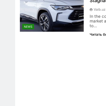
Stagna
Vaib.uz
In the c
market a
to…
NEWS
Читать 