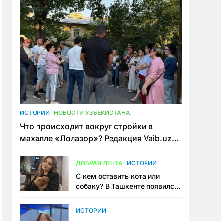
ИСТОРИИ
НОВОСТИ УЗБЕКИСТАНА
Что происходит вокруг стройки в
махалле «Лолазор»? Редакция Vaib.uz
встретилась со всеми сторонами
конфликта
ДОБРАЯ ЛЕНТА
ИСТОРИИ
С кем оставить кота или
собаку? В Ташкенте появился
первый сервис зоонянь
ИСТОРИИ