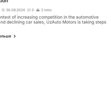
tion
30.08.2024
0
2 mins
ontext of increasing competition in the automotive
nd declining car sales, UzAuto Motors is taking steps
больше