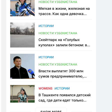
НОВОСТИ УЗБЕКИСТАНА
Мягкая в жизни, железная на
трассе. Как одна девочка
переписывает автоспорт в
Узбекистане
ИСТОРИИ
НОВОСТИ УЗБЕКИСТАНА
Скейтпарк на «Голубых
куполах» залили бетоном: в
центре Ташкента исчезло ещё
одно общественное
ИСТОРИИ
пространство
НОВОСТИ УЗБЕКИСТАНА
Власти выплатят 300 млн
сумов предпринимателю,
который провёл пять лет в
тюрьме по незаконному
WOMENS
ИСТОРИИ
приговору
В Ташкенте появился детский
сад, где дети едят только
полезную еду. Его открыла
мама, которая устала просить
SHOW MORE