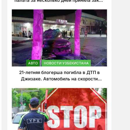
палата за несколько дней приняла закон
о резком ужесточении наказаний для
нарушителей ПДД
АВТО
НОВОСТИ УЗБЕКИСТАНА
21-летняя блогерша погибла в ДТП в
Джизаке. Автомобиль на скорости
врезался в дерево