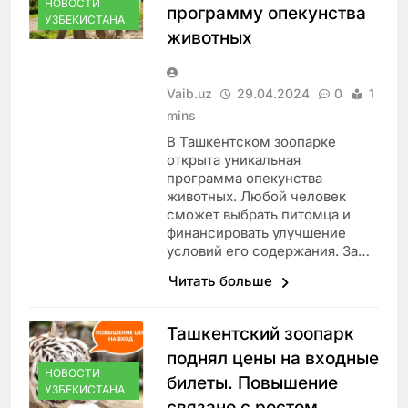
НОВОСТИ
программу опекунства
УЗБЕКИСТАНА
животных
Vaib.uz
29.04.2024
0
1
mins
В Ташкентском зоопарке
открыта уникальная
программа опекунства
животных. Любой человек
сможет выбрать питомца и
финансировать улучшение
условий его содержания. За…
Читать больше
Ташкентский зоопарк
поднял цены на входные
НОВОСТИ
билеты. Повышение
УЗБЕКИСТАНА
связано с ростом