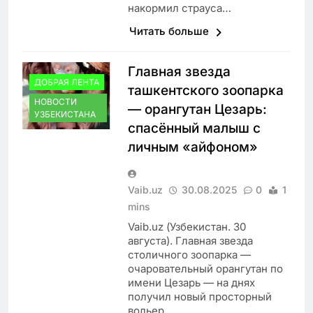
накормил страуса…
Читать больше
Главная звезда
ДОБРАЯ ЛЕНТА
ташкентского зоопарка
НОВОСТИ
— орангутан Цезарь:
УЗБЕКИСТАНА
спасённый малыш с
личным «айфоном»
Vaib.uz
30.08.2025
0
1
mins
Vaib.uz (Узбекистан. 30
августа). Главная звезда
столичного зоопарка —
очаровательный орангутан по
имени Цезарь — на днях
получил новый просторный
вольер…