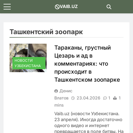
Skip
VAIB.UZ
to
content
Ташкентский зоопарк
Тараканы, грустный
Цезарь и ад в
НОВОСТИ
комментариях: что
УЗБЕКИСТАНА
происходит в
Ташкентском зоопарке
Денис
Влатов
23.04.2026
1
1
mins
Vaib.uz (новости Узбекистана.
23 апреля). Иногда достаточно
одного видео и интернет
превращается в поле битвы. На