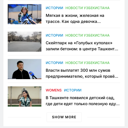
ИСТОРИИ
НОВОСТИ УЗБЕКИСТАНА
Мягкая в жизни, железная на
трассе. Как одна девочка
переписывает автоспорт в
Узбекистане
ИСТОРИИ
НОВОСТИ УЗБЕКИСТАНА
Скейтпарк на «Голубых куполах»
залили бетоном: в центре Ташкента
исчезло ещё одно общественное
пространство
ИСТОРИИ
НОВОСТИ УЗБЕКИСТАНА
Власти выплатят 300 млн сумов
предпринимателю, который провёл
пять лет в тюрьме по незаконному
приговору
WOMENS
ИСТОРИИ
В Ташкенте появился детский сад,
где дети едят только полезную еду.
Его открыла мама, которая устала
просить «кашу без сахара»
SHOW MORE