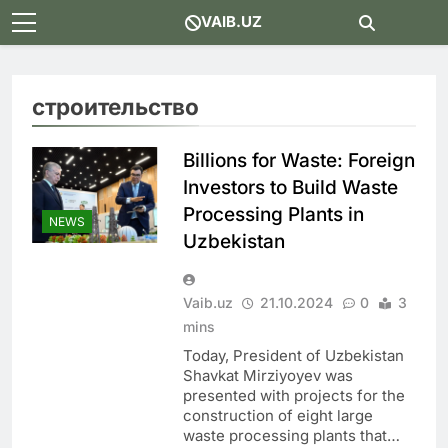
Skip
VAIB.UZ
to
content
строительство
Billions for Waste: Foreign
Investors to Build Waste
Processing Plants in
NEWS
Uzbekistan
Vaib.uz
21.10.2024
0
3
mins
Today, President of Uzbekistan
Shavkat Mirziyoyev was
presented with projects for the
construction of eight large
waste processing plants that…