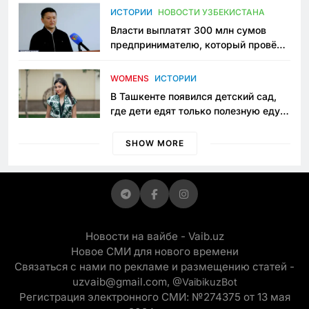
пространство
ИСТОРИИ
НОВОСТИ УЗБЕКИСТАНА
Власти выплатят 300 млн сумов
предпринимателю, который провёл
пять лет в тюрьме по незаконному
приговору
WOMENS
ИСТОРИИ
В Ташкенте появился детский сад,
где дети едят только полезную еду.
Его открыла мама, которая устала
просить «кашу без сахара»
SHOW MORE
Новости на вайбе - Vaib.uz
Новое СМИ для нового времени
Связаться с нами по рекламе и размещению статей -
uzvaib@gmail.com,
@VaibikuzBot
Регистрация электронного СМИ: №274375 от 13 мая