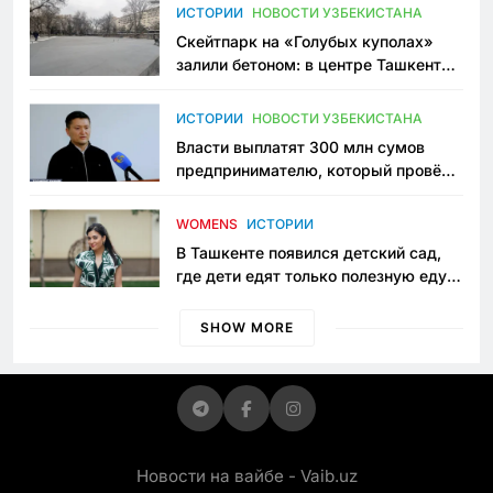
Узбекистане
ИСТОРИИ
НОВОСТИ УЗБЕКИСТАНА
Скейтпарк на «Голубых куполах»
залили бетоном: в центре Ташкента
исчезло ещё одно общественное
пространство
ИСТОРИИ
НОВОСТИ УЗБЕКИСТАНА
Власти выплатят 300 млн сумов
предпринимателю, который провёл
пять лет в тюрьме по незаконному
приговору
WOMENS
ИСТОРИИ
В Ташкенте появился детский сад,
где дети едят только полезную еду.
Его открыла мама, которая устала
просить «кашу без сахара»
SHOW MORE
Новости на вайбе - Vaib.uz