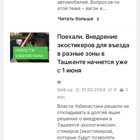
автомобилей. Вопросов по
этой теме – вагон и…
Читать больше
Поехали. Внедрение
экостикеров для въезда
НОВОСТИ
в разные зоны в
УЗБЕКИСТАНА
Ташкенте начнется уже
с 1 июня
Vaib.uz
31.03.2024
0
1
min
Власти Узбекистана решили не
откладывать в долгий ящик
решение о внедрении в
Ташкенте экологических
стикеров (экостикеров),
которые будут позволять