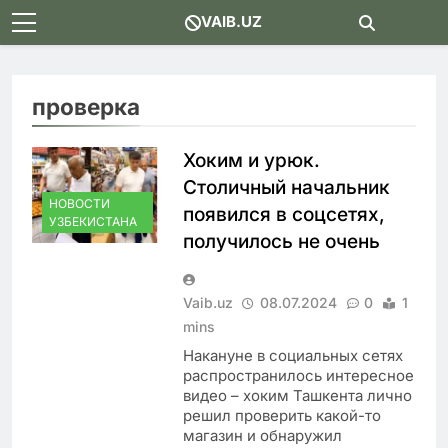
Skip
VAIB.UZ
to
content
проверка
Хоким и урюк.
Столичный начальник
НОВОСТИ
появился в соцсетях,
УЗБЕКИСТАНА
получилось не очень
Vaib.uz
08.07.2024
0
1
mins
Накануне в социальных сетях
распространилось интересное
видео – хоким Ташкента лично
решил проверить какой-то
магазин и обнаружил