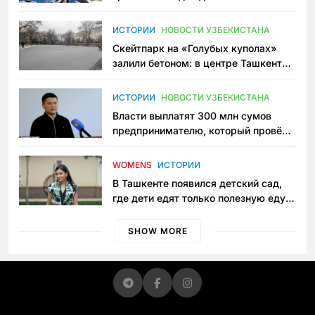
переписывает автоспорт в
Узбекистане
ИСТОРИИ
НОВОСТИ УЗБЕКИСТАНА
Скейтпарк на «Голубых куполах»
залили бетоном: в центре Ташкента
исчезло ещё одно общественное
пространство
ИСТОРИИ
НОВОСТИ УЗБЕКИСТАНА
Власти выплатят 300 млн сумов
предпринимателю, который провёл
пять лет в тюрьме по незаконному
приговору
WOMENS
ИСТОРИИ
В Ташкенте появился детский сад,
где дети едят только полезную еду.
Его открыла мама, которая устала
просить «кашу без сахара»
SHOW MORE