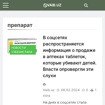
Skip
VAIB.UZ
to
content
препарат
В соцсетях
распространяется
НОВОСТИ
информация о продаже
УЗБЕКИСТАНА
в аптеках таблеток,
которые убивают детей.
Власти опровергли эти
слухи
Vaib.uz
06.02.2024
0
1
mins
На днях в соцсетях стала