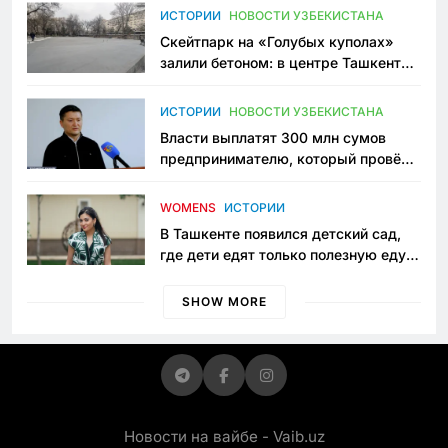
Узбекистане
ИСТОРИИ
НОВОСТИ УЗБЕКИСТАНА
Скейтпарк на «Голубых куполах»
залили бетоном: в центре Ташкента
исчезло ещё одно общественное
пространство
ИСТОРИИ
НОВОСТИ УЗБЕКИСТАНА
Власти выплатят 300 млн сумов
предпринимателю, который провёл
пять лет в тюрьме по незаконному
приговору
WOMENS
ИСТОРИИ
В Ташкенте появился детский сад,
где дети едят только полезную еду.
Его открыла мама, которая устала
просить «кашу без сахара»
SHOW MORE
Новости на вайбе - Vaib.uz