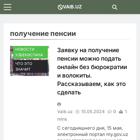
Skip
VAIB.UZ
to
content
получение пенсии
Заявку на получение
НОВОСТИ
УЗБЕКИСТАНА
пенсии можно подать
ЧТО ЭТО
онлайн без бюрократии
ЗНАЧИТ
и волокиты.
Рассказываем, как это
сделать
Vaib.uz
15.05.2024
0
1
mins
С сегодняшнего дня, 15 мая,
электронный портал my.gov.uz