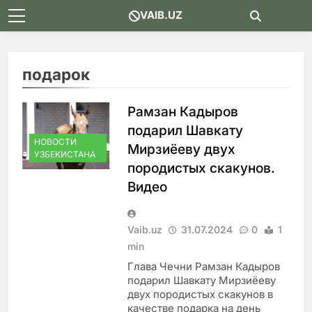
Skip
VAIB.UZ
to
content
подарок
Рамзан Кадыров
подарил Шавкату
НОВОСТИ
Мирзиёеву двух
УЗБЕКИСТАНА
породистых скакунов.
Видео
Vaib.uz
31.07.2024
0
1
min
Глава Чечни Рамзан Кадыров
подарил Шавкату Мирзиёеву
двух породистых скакунов в
качестве подарка на день