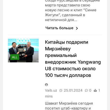
Озода Нурсаидова в середине
марта представила свою
новую песню и клип “Синие
Жигули”, сделанный в
нетипичной для…
Читать больше
Китайцы подарили
Мирзиёеву
премиальный
ALL
внедорожник Yangwang
U8 стоимостью около
100 тысяч долларов
Vaib.uz
25.01.2024
0
1
mins
Шавкат Мирзиёев сегодня
посетил штаб-квартиру и