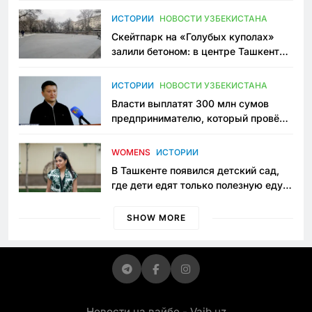
Узбекистане
ИСТОРИИ
НОВОСТИ УЗБЕКИСТАНА
Скейтпарк на «Голубых куполах»
залили бетоном: в центре Ташкента
исчезло ещё одно общественное
пространство
ИСТОРИИ
НОВОСТИ УЗБЕКИСТАНА
Власти выплатят 300 млн сумов
предпринимателю, который провёл
пять лет в тюрьме по незаконному
приговору
WOMENS
ИСТОРИИ
В Ташкенте появился детский сад,
где дети едят только полезную еду.
Его открыла мама, которая устала
просить «кашу без сахара»
SHOW MORE
Новости на вайбе - Vaib.uz