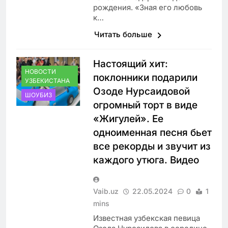
рождения. «Зная его любовь
к…
Читать больше
Настоящий хит:
НОВОСТИ
поклонники подарили
УЗБЕКИСТАНА
Озоде Нурсаидовой
ШОУБИЗ
огромный торт в виде
«Жигулей». Ее
одноименная песня бьет
все рекорды и звучит из
каждого утюга. Видео
Vaib.uz
22.05.2024
0
1
mins
Известная узбекская певица