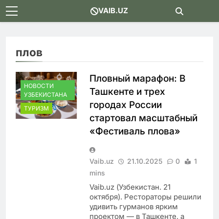
Skip
VAIB.UZ
to
content
плов
Пловный марафон: В
НОВОСТИ
Ташкенте и трех
УЗБЕКИСТАНА
городах России
ТУРИЗМ
стартовал масштабный
«Фестиваль плова»
Vaib.uz
21.10.2025
0
1
mins
Vaib.uz (Узбекистан. 21
октября). Рестораторы решили
удивить гурманов ярким
проектом — в Ташкенте, а