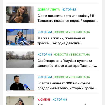
всеми сторонами конфликта
ДОБРАЯ ЛЕНТА
ИСТОРИИ
С кем оставить кота или собаку? В
Ташкенте появился первый сервис
зоонянь
ИСТОРИИ
НОВОСТИ УЗБЕКИСТАНА
Мягкая в жизни, железная на
трассе. Как одна девочка
переписывает автоспорт в
Узбекистане
ИСТОРИИ
НОВОСТИ УЗБЕКИСТАНА
Скейтпарк на «Голубых куполах»
залили бетоном: в центре Ташкента
исчезло ещё одно общественное
пространство
ИСТОРИИ
НОВОСТИ УЗБЕКИСТАНА
Власти выплатят 300 млн сумов
предпринимателю, который провёл
пять лет в тюрьме по незаконному
приговору
WOMENS
ИСТОРИИ