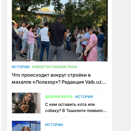
ИСТОРИИ
НОВОСТИ УЗБЕКИСТАНА
Что происходит вокруг стройки в
махалле «Лолазор»? Редакция Vaib.uz
встретилась со всеми сторонами
конфликта
ДОБРАЯ ЛЕНТА
ИСТОРИИ
С кем оставить кота или
собаку? В Ташкенте появился
первый сервис зоонянь
ИСТОРИИ