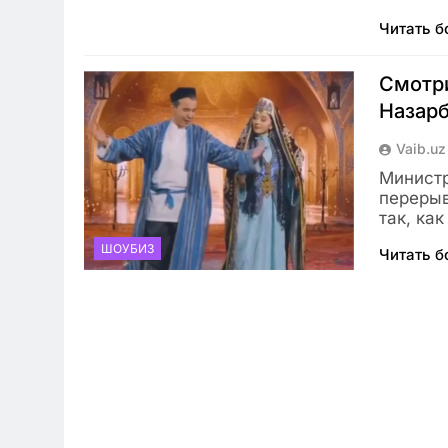
Читать 
Смотри
Назарб
Vaib.uz
Министр
перерыв
так, ка
ШОУБИЗ
Читать 