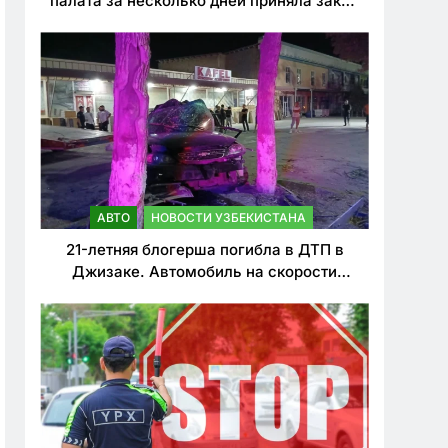
палата за несколько дней приняла закон
о резком ужесточении наказаний для
нарушителей ПДД
АВТО
НОВОСТИ УЗБЕКИСТАНА
21-летняя блогерша погибла в ДТП в
Джизаке. Автомобиль на скорости
врезался в дерево