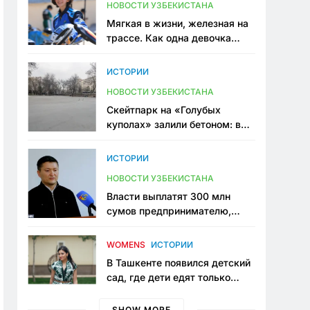
НОВОСТИ УЗБЕКИСТАНА
Мягкая в жизни, железная на
трассе. Как одна девочка
переписывает автоспорт в
Узбекистане
ИСТОРИИ
НОВОСТИ УЗБЕКИСТАНА
Скейтпарк на «Голубых
куполах» залили бетоном: в
центре Ташкента исчезло ещё
одно общественное
ИСТОРИИ
пространство
НОВОСТИ УЗБЕКИСТАНА
Власти выплатят 300 млн
сумов предпринимателю,
который провёл пять лет в
тюрьме по незаконному
WOMENS
ИСТОРИИ
приговору
В Ташкенте появился детский
сад, где дети едят только
полезную еду. Его открыла
мама, которая устала просить
SHOW MORE