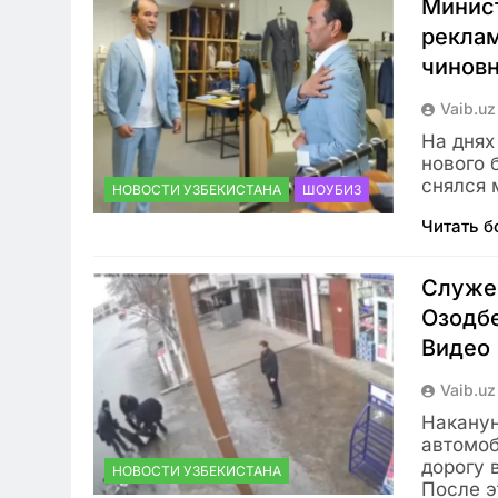
Минист
реклам
чинов
Vaib.uz
На днях
нового 
снялся 
НОВОСТИ УЗБЕКИСТАНА
ШОУБИЗ
Читать 
Служе
Озодбе
Видео
Vaib.uz
Наканун
автомоб
дорогу 
НОВОСТИ УЗБЕКИСТАНА
После э