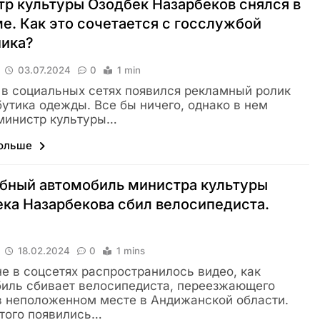
р культуры Озодбек Назарбеков снялся в
е. Как это сочетается с госслужбой
ника?
03.07.2024
0
1 min
 в социальных сетях появился рекламный ролик
бутика одежды. Все бы ничего, однако в нем
министр культуры…
больше
бный автомобиль министра культуры
ка Назарбекова сбил велосипедиста.
18.02.2024
0
1 mins
е в соцсетях распространилось видео, как
иль сбивает велосипедиста, переезжающего
в неположенном месте в Андижанской области.
того появились…