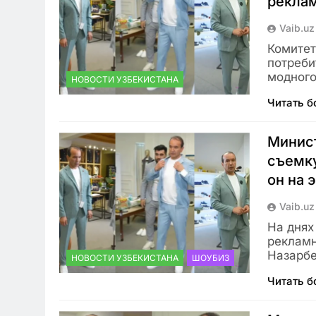
реклам
Vaib.uz
Комитет
потреби
модного
НОВОСТИ УЗБЕКИСТАНА
Читать 
Минист
съемку
он на 
Vaib.uz
На днях
рекламн
Назарбе
НОВОСТИ УЗБЕКИСТАНА
ШОУБИЗ
Читать 