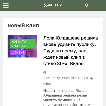
Skip
VAIB.UZ
to
content
новый клип
Лола Юлдашева решила
НОВОСТИ
вновь удивить публику.
УЗБЕКИСТАНА
Судя по всему, нас
ШОУБИЗ
ждет новый клип в
стиле 80-х. Видео
Vaib.uz
13.05.2024
0
1
mins
Известная певица Лола
Юлдашева решила вновь
удивить публику. Она
опубликовала в Инстаграм