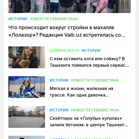
ИСТОРИИ
НОВОСТИ УЗБЕКИСТАНА
Что происходит вокруг стройки в махалле
«Лолазор»? Редакция Vaib.uz встретилась со
всеми сторонами конфликта
ДОБРАЯ ЛЕНТА
ИСТОРИИ
С кем оставить кота или собаку? В
Ташкенте появился первый сервис
зоонянь
ИСТОРИИ
НОВОСТИ УЗБЕКИСТАНА
Мягкая в жизни, железная на
трассе. Как одна девочка
переписывает автоспорт в
Узбекистане
ИСТОРИИ
НОВОСТИ УЗБЕКИСТАНА
Скейтпарк на «Голубых куполах»
залили бетоном: в центре Ташкента
исчезло ещё одно общественное
пространство