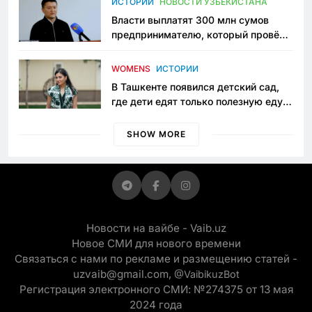
ИСТОРИИ
НОВОСТИ УЗБЕКИСТАНА
Власти выплатят 300 млн сумов
предпринимателю, который провёл
пять лет в тюрьме по незаконному
приговору
WOMENS
ИСТОРИИ
В Ташкенте появился детский сад,
где дети едят только полезную еду.
Его открыла мама, которая устала
просить «кашу без сахара»
SHOW MORE
Новости на вайбе - Vaib.uz
Новое СМИ для нового времени
Связаться с нами по рекламе и размещению статей -
uzvaib@gmail.com,
@VaibikuzBot
Регистрация электронного СМИ: №274375 от 13 мая
2024 года