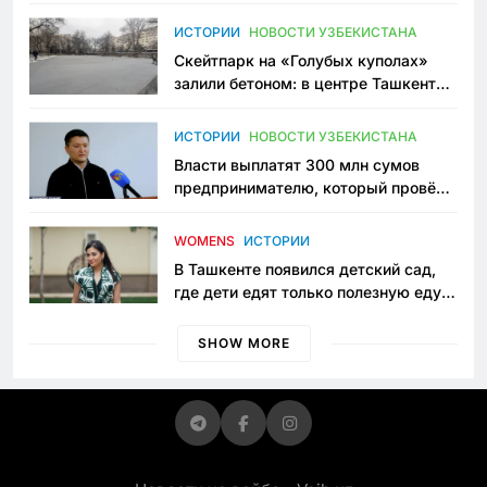
переписывает автоспорт в
Узбекистане
ИСТОРИИ
НОВОСТИ УЗБЕКИСТАНА
Скейтпарк на «Голубых куполах»
залили бетоном: в центре Ташкента
исчезло ещё одно общественное
пространство
ИСТОРИИ
НОВОСТИ УЗБЕКИСТАНА
Власти выплатят 300 млн сумов
предпринимателю, который провёл
пять лет в тюрьме по незаконному
приговору
WOMENS
ИСТОРИИ
В Ташкенте появился детский сад,
где дети едят только полезную еду.
Его открыла мама, которая устала
просить «кашу без сахара»
SHOW MORE