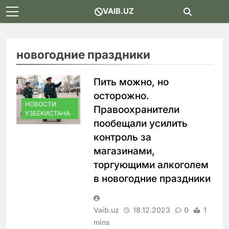
Skip
VAIB.UZ
to
content
новогодние праздники
Пить можно, но
осторожно.
НОВОСТИ
Правоохранители
УЗБЕКИСТАНА
пообещали усилить
контроль за
магазинами,
торгующими алкоголем
в новогодние праздники
Vaib.uz
18.12.2023
0
1
mins