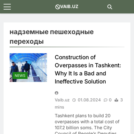
Skip
VAIB.UZ
to
content
надземные пешеходные
переходы
Construction of
Overpasses in Tashkent:
Why It Is a Bad and
NEWS
Ineffective Solution
Vaib.uz
01.08.2024
0
3
mins
Tashkent plans to build 20
overpasses with a total cost of
107.2 billion soms. The City
Council of People’s Deputies…