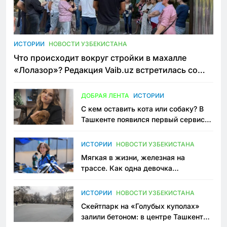
ИСТОРИИ
НОВОСТИ УЗБЕКИСТАНА
Что происходит вокруг стройки в махалле
«Лолазор»? Редакция Vaib.uz встретилась со
всеми сторонами конфликта
ДОБРАЯ ЛЕНТА
ИСТОРИИ
С кем оставить кота или собаку? В
Ташкенте появился первый сервис
зоонянь
ИСТОРИИ
НОВОСТИ УЗБЕКИСТАНА
Мягкая в жизни, железная на
трассе. Как одна девочка
переписывает автоспорт в
Узбекистане
ИСТОРИИ
НОВОСТИ УЗБЕКИСТАНА
Скейтпарк на «Голубых куполах»
залили бетоном: в центре Ташкента