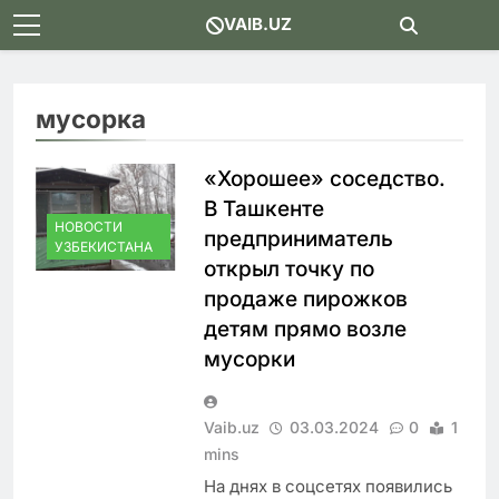
Skip
VAIB.UZ
to
content
мусорка
«Хорошее» соседство.
В Ташкенте
НОВОСТИ
предприниматель
УЗБЕКИСТАНА
открыл точку по
продаже пирожков
детям прямо возле
мусорки
Vaib.uz
03.03.2024
0
1
mins
На днях в соцсетях появились