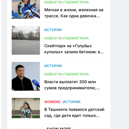
НОВОСТИ УЗБЕКИСТАНА
Мягкая в жизни, железная на
трассе. Как одна девочка
переписывает автоспорт в
Узбекистане
ИСТОРИИ
НОВОСТИ УЗБЕКИСТАНА
Скейтпарк на «Голубых
куполах» залили бетоном: в
центре Ташкента исчезло ещё
одно общественное
ИСТОРИИ
пространство
НОВОСТИ УЗБЕКИСТАНА
Власти выплатят 300 млн
сумов предпринимателю,
который провёл пять лет в
тюрьме по незаконному
WOMENS
ИСТОРИИ
приговору
В Ташкенте появился детский
сад, где дети едят только
полезную еду. Его открыла
мама, которая устала просить
SHOW MORE