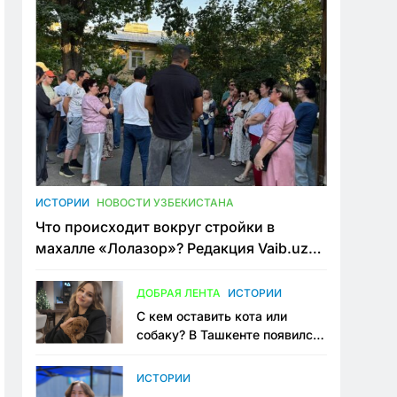
ИСТОРИИ
НОВОСТИ УЗБЕКИСТАНА
Что происходит вокруг стройки в
махалле «Лолазор»? Редакция Vaib.uz
встретилась со всеми сторонами
конфликта
ДОБРАЯ ЛЕНТА
ИСТОРИИ
С кем оставить кота или
собаку? В Ташкенте появился
первый сервис зоонянь
ИСТОРИИ