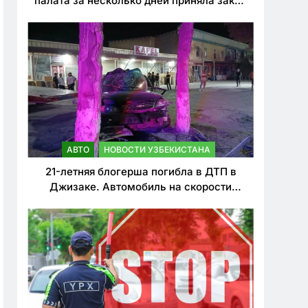
палата за несколько дней приняла закон
о резком ужесточении наказаний для
нарушителей ПДД
АВТО
НОВОСТИ УЗБЕКИСТАНА
21-летняя блогерша погибла в ДТП в
Джизаке. Автомобиль на скорости
врезался в дерево