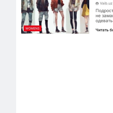
Vaib.uz
Подрост
не зам
одевать
WOMENS
Читать 