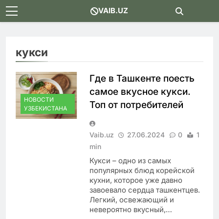
Skip
VAIB.UZ
to
content
кукси
Где в Ташкенте поесть
самое вкусное кукси.
НОВОСТИ
Топ от потребителей
УЗБЕКИСТАНА
Vaib.uz
27.06.2024
0
1
min
Кукси – одно из самых
популярных блюд корейской
кухни, которое уже давно
завоевало сердца ташкентцев.
Легкий, освежающий и
невероятно вкусный,…