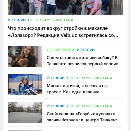
ИСТОРИИ
НОВОСТИ УЗБЕКИСТАНА
Что происходит вокруг стройки в махалле
«Лолазор»? Редакция Vaib.uz встретилась со
всеми сторонами конфликта
ДОБРАЯ ЛЕНТА
ИСТОРИИ
С кем оставить кота или собаку? В
Ташкенте появился первый сервис
зоонянь
ИСТОРИИ
НОВОСТИ УЗБЕКИСТАНА
Мягкая в жизни, железная на
трассе. Как одна девочка
переписывает автоспорт в
Узбекистане
ИСТОРИИ
НОВОСТИ УЗБЕКИСТАНА
Скейтпарк на «Голубых куполах»
залили бетоном: в центре Ташкента
исчезло ещё одно общественное