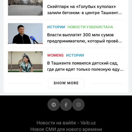
Скейтпарк на «Голубых куполах»
залили бетоном: в центре Ташкента
исчезло ещё одно общественное
пространство
ИСТОРИИ
НОВОСТИ УЗБЕКИСТАНА
Власти выплатят 300 млн сумов
предпринимателю, который провёл
пять лет в тюрьме по незаконному
приговору
WOMENS
ИСТОРИИ
В Ташкенте появился детский сад,
где дети едят только полезную еду.
Его открыла мама, которая устала
просить «кашу без сахара»
SHOW MORE
Новости на вайбе - Vaib.uz
Новое СМИ для нового времени