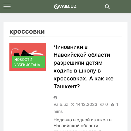
Skip
VAIB.UZ
to
content
кроссовки
Чиновники в
Навоийской области
НОВОСТИ
разрешили детям
УЗБЕКИСТАНА
ходить в школу в
кроссовках. А как же
Ташкент?
Vaib.uz
14.12.2023
0
1
mins
Недавно в одной из школ в
Навоийской области