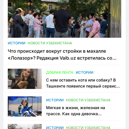
ИСТОРИИ
НОВОСТИ УЗБЕКИСТАНА
Что происходит вокруг стройки в махалле
«Лолазор»? Редакция Vaib.uz встретилась со
всеми сторонами конфликта
ДОБРАЯ ЛЕНТА
ИСТОРИИ
С кем оставить кота или собаку? В
Ташкенте появился первый сервис
зоонянь
ИСТОРИИ
НОВОСТИ УЗБЕКИСТАНА
Мягкая в жизни, железная на
трассе. Как одна девочка
переписывает автоспорт в
Узбекистане
ИСТОРИИ
НОВОСТИ УЗБЕКИСТАНА