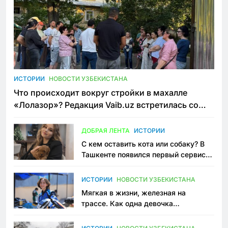
ИСТОРИИ
НОВОСТИ УЗБЕКИСТАНА
Что происходит вокруг стройки в махалле
«Лолазор»? Редакция Vaib.uz встретилась со
всеми сторонами конфликта
ДОБРАЯ ЛЕНТА
ИСТОРИИ
С кем оставить кота или собаку? В
Ташкенте появился первый сервис
зоонянь
ИСТОРИИ
НОВОСТИ УЗБЕКИСТАНА
Мягкая в жизни, железная на
трассе. Как одна девочка
переписывает автоспорт в
Узбекистане