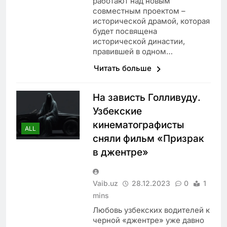
работают над новым
совместным проектом –
исторической драмой, которая
будет посвящена
исторической династии,
правившей в одном…
Читать больше
На зависть Голливуду.
Узбекские
кинематографисты
ALL
сняли фильм «Призрак
в джентре»
Vaib.uz
28.12.2023
0
1
mins
Любовь узбекских водителей к
черной «джентре» уже давно