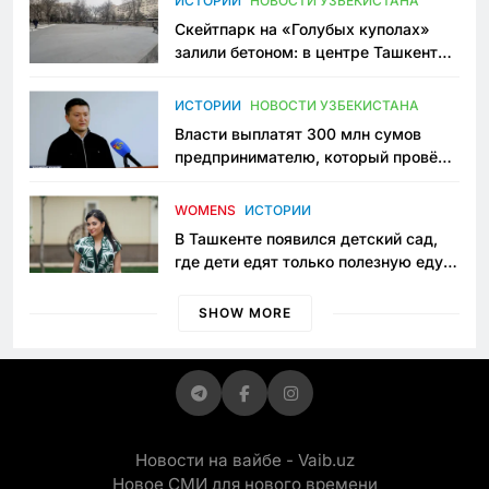
ИСТОРИИ
НОВОСТИ УЗБЕКИСТАНА
Скейтпарк на «Голубых куполах»
залили бетоном: в центре Ташкента
исчезло ещё одно общественное
пространство
ИСТОРИИ
НОВОСТИ УЗБЕКИСТАНА
Власти выплатят 300 млн сумов
предпринимателю, который провёл
пять лет в тюрьме по незаконному
приговору
WOMENS
ИСТОРИИ
В Ташкенте появился детский сад,
где дети едят только полезную еду.
Его открыла мама, которая устала
просить «кашу без сахара»
SHOW MORE
Новости на вайбе - Vaib.uz
Новое СМИ для нового времени