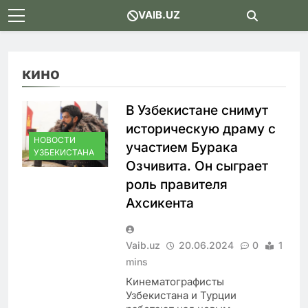
Skip
VAIB.UZ
to
content
кино
В Узбекистане снимут
историческую драму с
НОВОСТИ
участием Бурака
УЗБЕКИСТАНА
Озчивита. Он сыграет
роль правителя
Ахсикента
Vaib.uz
20.06.2024
0
1
mins
Кинематографисты
Узбекистана и Турции