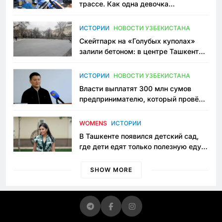
трассе. Как одна девочка
переписывает автоспорт в
Узбекистане
ИСТОРИИ
НОВОСТИ УЗБЕКИСТАНА
Скейтпарк на «Голубых куполах»
залили бетоном: в центре Ташкента
исчезло ещё одно общественное
пространство
ИСТОРИИ
НОВОСТИ УЗБЕКИСТАНА
Власти выплатят 300 млн сумов
предпринимателю, который провёл
пять лет в тюрьме по незаконному
приговору
WOMENS
ИСТОРИИ
В Ташкенте появился детский сад,
где дети едят только полезную еду.
Его открыла мама, которая устала
просить «кашу без сахара»
SHOW MORE