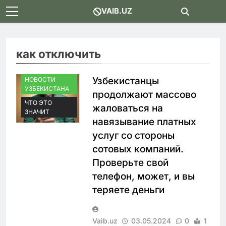
Skip
VAIB.UZ
to
content
как отключить
Узбекистанцы
НОВОСТИ
УЗБЕКИСТАНА
продолжают массово
ЧТО ЭТО
жаловаться на
ЗНАЧИТ
навязывание платных
услуг со стороны
сотовых компаний.
Проверьте свой
телефон, может, и вы
теряете деньги
Vaib.uz
03.05.2024
0
1