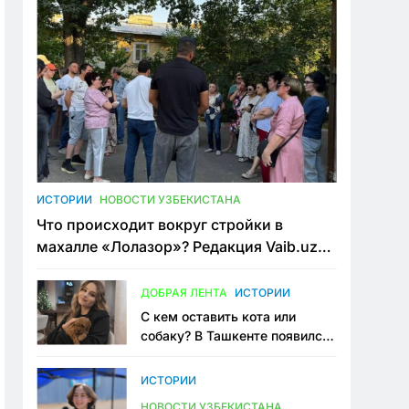
ИСТОРИИ
НОВОСТИ УЗБЕКИСТАНА
Что происходит вокруг стройки в
махалле «Лолазор»? Редакция Vaib.uz
встретилась со всеми сторонами
конфликта
ДОБРАЯ ЛЕНТА
ИСТОРИИ
С кем оставить кота или
собаку? В Ташкенте появился
первый сервис зоонянь
ИСТОРИИ
НОВОСТИ УЗБЕКИСТАНА