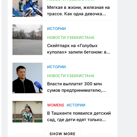
Мягкая в жизни, железная на
трассе. Как одна девочка
переписывает автоспорт в
Узбекистане
ИСТОРИИ
НОВОСТИ УЗБЕКИСТАНА
Скейтпарк на «Голубых
куполах» залили бетоном: в
центре Ташкента исчезло ещё
одно общественное
ИСТОРИИ
пространство
НОВОСТИ УЗБЕКИСТАНА
Власти выплатят 300 млн
сумов предпринимателю,
который провёл пять лет в
тюрьме по незаконному
WOMENS
ИСТОРИИ
приговору
В Ташкенте появился детский
сад, где дети едят только
полезную еду. Его открыла
мама, которая устала просить
SHOW MORE