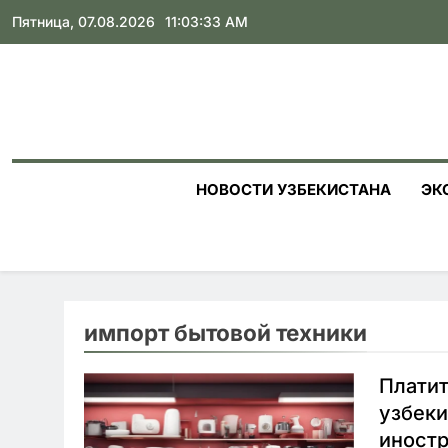
Skip
Пятница, 07.08.2026
11:03:34 AM
to
content
НОВОСТИ УЗБЕКИСТАНА
ЭК
импорт бытовой техники
Платит
узбеки
иностр