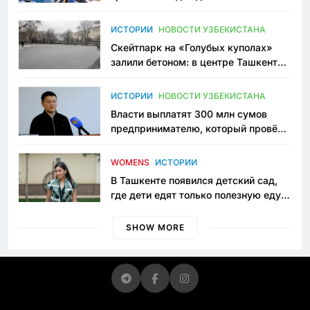
переписывает автоспорт в
Узбекистане
ИСТОРИИ
НОВОСТИ УЗБЕКИСТАНА
Скейтпарк на «Голубых куполах»
залили бетоном: в центре Ташкента
исчезло ещё одно общественное
пространство
ИСТОРИИ
НОВОСТИ УЗБЕКИСТАНА
Власти выплатят 300 млн сумов
предпринимателю, который провёл
пять лет в тюрьме по незаконному
приговору
WOMENS
ИСТОРИИ
В Ташкенте появился детский сад,
где дети едят только полезную еду.
Его открыла мама, которая устала
просить «кашу без сахара»
SHOW MORE