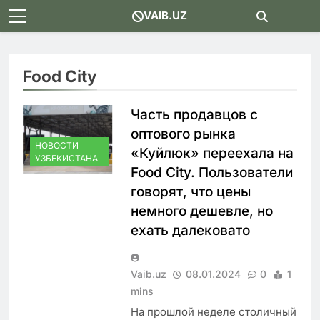
Skip
VAIB.UZ
to
content
Food City
Часть продавцов с
оптового рынка
НОВОСТИ
«Куйлюк» переехала на
УЗБЕКИСТАНА
Food City. Пользователи
говорят, что цены
немного дешевле, но
ехать далековато
Vaib.uz
08.01.2024
0
1
mins
На прошлой неделе столичный