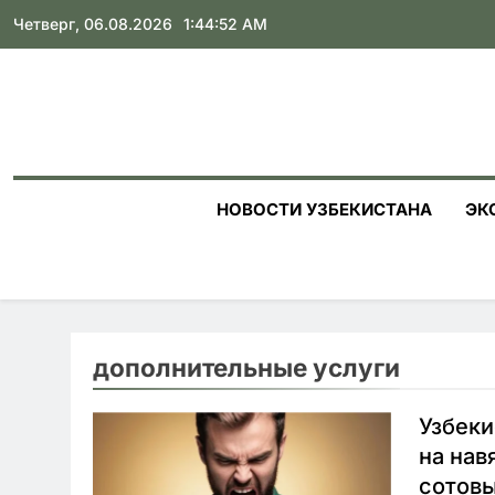
Skip
Четверг, 06.08.2026
1:44:53 AM
to
content
НОВОСТИ УЗБЕКИСТАНА
ЭК
дополнительные услуги
Узбек
на нав
сотовы