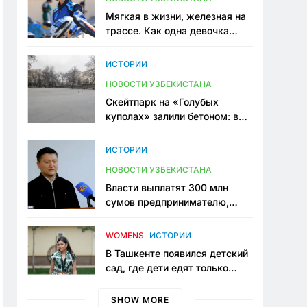
Мягкая в жизни, железная на
трассе. Как одна девочка
переписывает автоспорт в
Узбекистане
ИСТОРИИ
НОВОСТИ УЗБЕКИСТАНА
Скейтпарк на «Голубых
куполах» залили бетоном: в
центре Ташкента исчезло ещё
одно общественное
ИСТОРИИ
пространство
НОВОСТИ УЗБЕКИСТАНА
Власти выплатят 300 млн
сумов предпринимателю,
который провёл пять лет в
тюрьме по незаконному
WOMENS
ИСТОРИИ
приговору
В Ташкенте появился детский
сад, где дети едят только
полезную еду. Его открыла
мама, которая устала просить
SHOW MORE