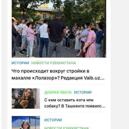
ИСТОРИИ
НОВОСТИ УЗБЕКИСТАНА
Что происходит вокруг стройки в
махалле «Лолазор»? Редакция Vaib.uz
встретилась со всеми сторонами
конфликта
ДОБРАЯ ЛЕНТА
ИСТОРИИ
С кем оставить кота или
собаку? В Ташкенте появился
первый сервис зоонянь
ИСТОРИИ
НОВОСТИ УЗБЕКИСТАНА