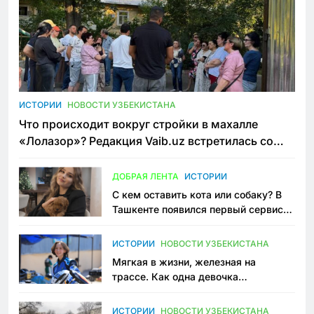
ИСТОРИИ
НОВОСТИ УЗБЕКИСТАНА
Что происходит вокруг стройки в махалле
«Лолазор»? Редакция Vaib.uz встретилась со
всеми сторонами конфликта
ДОБРАЯ ЛЕНТА
ИСТОРИИ
С кем оставить кота или собаку? В
Ташкенте появился первый сервис
зоонянь
ИСТОРИИ
НОВОСТИ УЗБЕКИСТАНА
Мягкая в жизни, железная на
трассе. Как одна девочка
переписывает автоспорт в
Узбекистане
ИСТОРИИ
НОВОСТИ УЗБЕКИСТАНА