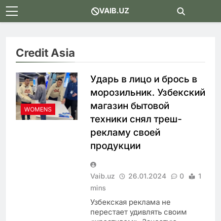
Skip
VAIB.UZ
to
content
Credit Asia
Ударь в лицо и брось в
морозильник. Узбекский
магазин бытовой
WOMENS
техники снял треш-
рекламу своей
продукции
Vaib.uz
26.01.2024
0
1
mins
Узбекская реклама не
перестает удивлять своим