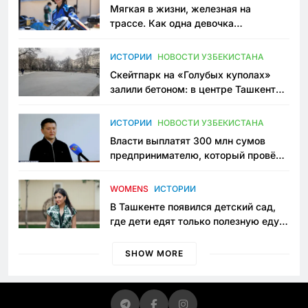
Мягкая в жизни, железная на
трассе. Как одна девочка
переписывает автоспорт в
Узбекистане
ИСТОРИИ
НОВОСТИ УЗБЕКИСТАНА
Скейтпарк на «Голубых куполах»
залили бетоном: в центре Ташкента
исчезло ещё одно общественное
пространство
ИСТОРИИ
НОВОСТИ УЗБЕКИСТАНА
Власти выплатят 300 млн сумов
предпринимателю, который провёл
пять лет в тюрьме по незаконному
приговору
WOMENS
ИСТОРИИ
В Ташкенте появился детский сад,
где дети едят только полезную еду.
Его открыла мама, которая устала
просить «кашу без сахара»
SHOW MORE