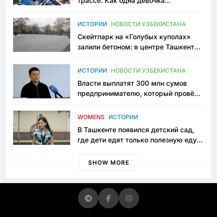
трассе. Как одна девочка
переписывает автоспорт в
Узбекистане
ИСТОРИИ
НОВОСТИ УЗБЕКИСТАНА
Скейтпарк на «Голубых куполах»
залили бетоном: в центре Ташкента
исчезло ещё одно общественное
пространство
ИСТОРИИ
НОВОСТИ УЗБЕКИСТАНА
Власти выплатят 300 млн сумов
предпринимателю, который провёл
пять лет в тюрьме по незаконному
приговору
WOMENS
ИСТОРИИ
В Ташкенте появился детский сад,
где дети едят только полезную еду.
Его открыла мама, которая устала
просить «кашу без сахара»
SHOW MORE