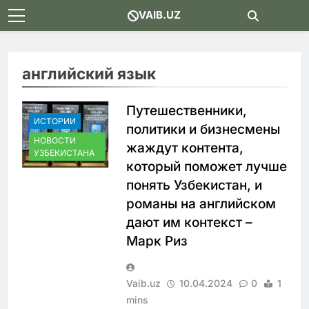
Skip
VAIB.UZ
to
content
английский язык
Путешественники,
ИСТОРИИ
политики и бизнесмены
НОВОСТИ
жаждут контента,
УЗБЕКИСТАНА
который поможет лучше
понять Узбекистан, и
романы на английском
дают им контекст –
Марк Риз
Vaib.uz
10.04.2024
0
1
mins