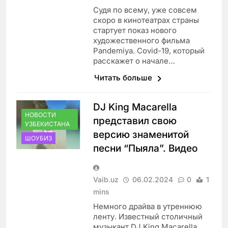
Судя по всему, уже совсем
скоро в кинотеатрах страны
стартует показ нового
художественного фильма
Pandemiya. Covid-19, который
расскажет о начале…
Читать больше
DJ King Maсarella
НОВОСТИ
представил свою
УЗБЕКИСТАНА
версию знаменитой
ШОУБИЗ
песни “Пыяла”. Видео
Vaib.uz
06.02.2024
0
1
mins
Немного драйва в утреннюю
ленту. Известный столичный
музыкант DJ King Maсarella