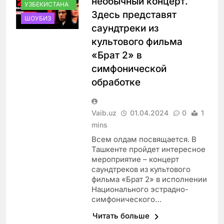
необычный концерт.
УЗБЕКИСТАНА
Здесь представят
ШОУБИЗ
саундтреки из
культового фильма
«Брат 2» в
симфонической
обработке
Vaib.uz
01.04.2024
0
1
mins
Всем олдам посвящается. В
Ташкенте пройдет интересное
мероприятие – концерт
саундтреков из культового
фильма «Брат 2» в исполнении
Национального эстрадно-
симфонического…
Читать больше