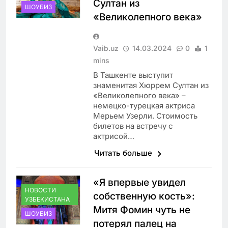
Султан из
ШОУБИЗ
«Великолепного века»
Vaib.uz
14.03.2024
0
1
mins
В Ташкенте выступит
знаменитая Хюррем Султан из
«Великолепного века» –
немецко-турецкая актриса
Мерьем Узерли. Стоимость
билетов на встречу с
актрисой…
Читать больше
«Я впервые увидел
НОВОСТИ
собственную кость»:
УЗБЕКИСТАНА
Митя Фомин чуть не
ШОУБИЗ
потерял палец на