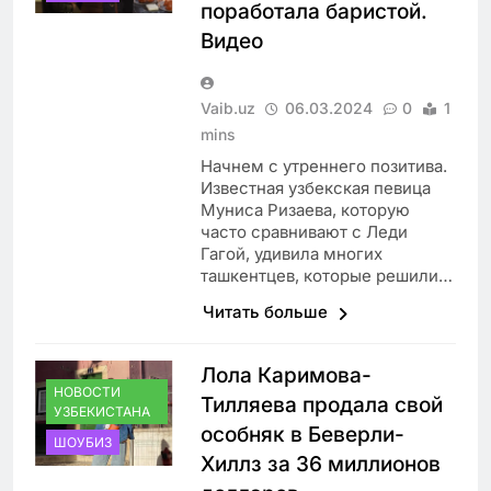
поработала баристой.
Видео
Vaib.uz
06.03.2024
0
1
mins
Начнем с утреннего позитива.
Известная узбекская певица
Муниса Ризаева, которую
часто сравнивают с Леди
Гагой, удивила многих
ташкентцев, которые решили…
Читать больше
Лола Каримова-
НОВОСТИ
Тилляева продала свой
УЗБЕКИСТАНА
особняк в Беверли-
ШОУБИЗ
Хиллз за 36 миллионов