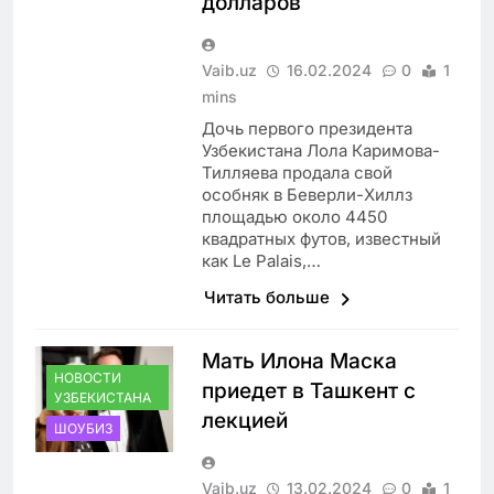
долларов
Vaib.uz
16.02.2024
0
1
mins
Дочь первого президента
Узбекистана Лола Каримова-
Тилляева продала свой
особняк в Беверли-Хиллз
площадью около 4450
квадратных футов, известный
как Le Palais,…
Читать больше
Мать Илона Маска
НОВОСТИ
приедет в Ташкент с
УЗБЕКИСТАНА
лекцией
ШОУБИЗ
Vaib.uz
13.02.2024
0
1