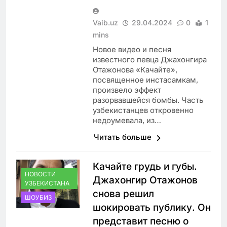
Vaib.uz
29.04.2024
0
1
mins
Новое видео и песня
известного певца Джахонгира
Отажонова «Качайте»,
посвященное инстасамкам,
произвело эффект
разорвавшейся бомбы. Часть
узбекистанцев откровенно
недоумевала, из…
Читать больше
Качайте грудь и губы.
НОВОСТИ
Джахонгир Отажонов
УЗБЕКИСТАНА
снова решил
ШОУБИЗ
шокировать публику. Он
представит песню о