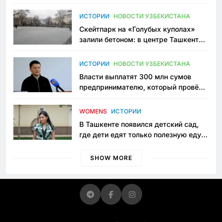
переписывает автоспорт в
Узбекистане
ИСТОРИИ
НОВОСТИ УЗБЕКИСТАНА
Скейтпарк на «Голубых куполах»
залили бетоном: в центре Ташкента
исчезло ещё одно общественное
пространство
ИСТОРИИ
НОВОСТИ УЗБЕКИСТАНА
Власти выплатят 300 млн сумов
предпринимателю, который провёл
пять лет в тюрьме по незаконному
приговору
WOMENS
ИСТОРИИ
В Ташкенте появился детский сад,
где дети едят только полезную еду.
Его открыла мама, которая устала
просить «кашу без сахара»
SHOW MORE