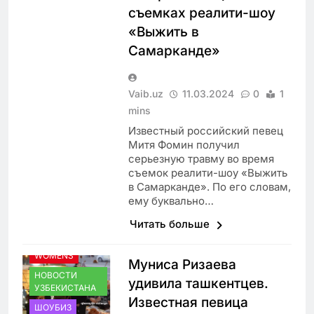
съемках реалити-шоу
«Выжить в
Самарканде»
Vaib.uz
11.03.2024
0
1
mins
Известный российский певец
Митя Фомин получил
серьезную травму во время
съемок реалити-шоу «Выжить
в Самарканде». По его словам,
ему буквально…
Читать больше
WOMENS
Муниса Ризаева
НОВОСТИ
удивила ташкентцев.
УЗБЕКИСТАНА
Известная певица
ШОУБИЗ