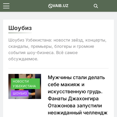
Skip
VAIB.UZ
to
content
Шоубиз
Шоубиз Узбекистана: новости звёзд, концерты,
скандалы, премьеры, блогеры и громкие
события шоу-бизнеса. Всё самое
обсуждаемое.
Мужчины стали делать
НОВОСТИ
себе макияж и
УЗБЕКИСТАНА
искусственную грудь.
ШОУБИЗ
Фанаты Джахонгира
Отажонова запустили
неожиданный челлендж