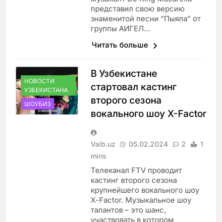
представил свою версию
знаменитой песни “Пыяла” от
группы АИГЕЛ…
Читать больше
В Узбекистане
НОВОСТИ
стартовал кастинг
УЗБЕКИСТАНА
второго сезона
ШОУБИЗ
вокального шоу X-Factor
Vaib.uz
05.02.2024
2
1
mins
Телеканал FTV проводит
кастинг второго сезона
крупнейшего вокального шоу
Х-Factor. Музыкальное шоу
талантов – это шанс,
участвовать в котором