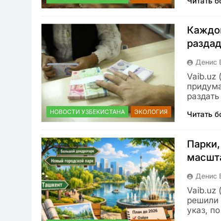
Читать 
Каждом
раздад
Денис 
Vaib.uz
придума
раздать
НОВОСТИ УЗБЕКИСТАНА
ЭКОЛОГИЯ
Читать 
Парки,
масшт
Денис 
Vaib.uz
решили 
указ, п