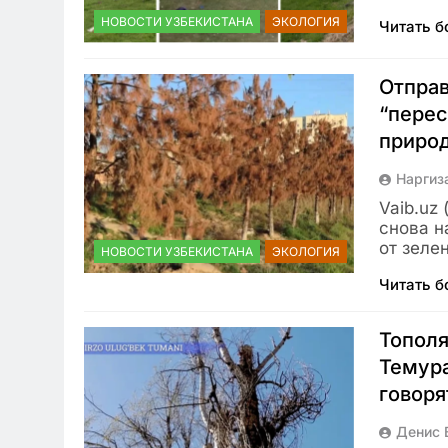
НОВОСТИ УЗБЕКИСТАНА
ЭКОЛОГИЯ
Читать 
Отправ
“перес
природ
Наргиз
Vaib.uz
снова н
от зеле
НОВОСТИ УЗБЕКИСТАНА
ЭКОЛОГИЯ
Читать 
Тополя
Темура
говоря
Денис 