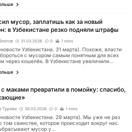
больше
ил мусор, заплатишь как за новый
н: в Узбекистане резко подняли штрафы
Влатов
31.03.2026
0
1 mins
 (новости Узбекистана. 31 марта). Похоже, власти
бороться с мусором самым понятным для всех
м через кошелёк. В Узбекистане увеличили…
больше
с маками превратили в помойку: спасибо,
хающие»
а Турова
29.03.2026
0
1 mins
 (новости Узбекистана. 29 марта). Мы уже не раз
о том свинстве, которое происходит вокруг нас.
ыбрасывают мусор у…