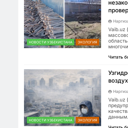
незако
провер
Наргиз
Vaib.uz 
массово
область
НОВОСТИ УЗБЕКИСТАНА
ЭКОЛОГИЯ
многоч
Читать 
Узгидр
воздух
Наргиз
Vaib.uz
предупр
качеств
данны
НОВОСТИ УЗБЕКИСТАНА
ЭКОЛОГИЯ
Читать 