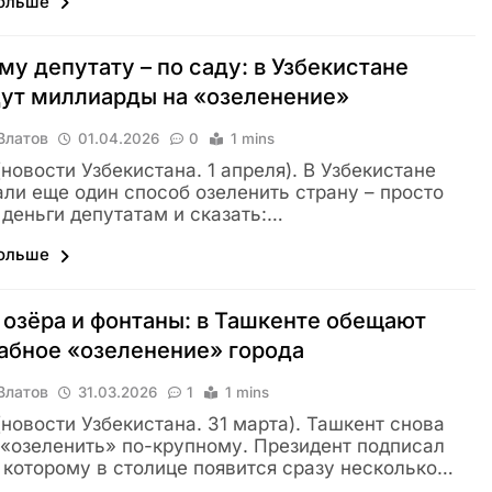
больше
у депутату – по саду: в Узбекистане
ут миллиарды на «озеленение»
Влатов
01.04.2026
0
1 mins
 (новости Узбекистана. 1 апреля). В Узбекистане
ли еще один способ озеленить страну – просто
 деньги депутатам и сказать:…
больше
 озёра и фонтаны: в Ташкенте обещают
абное «озеленение» города
Влатов
31.03.2026
1
1 mins
 (новости Узбекистана. 31 марта). Ташкент снова
«озеленить» по-крупному. Президент подписал
о которому в столице появится сразу несколько…