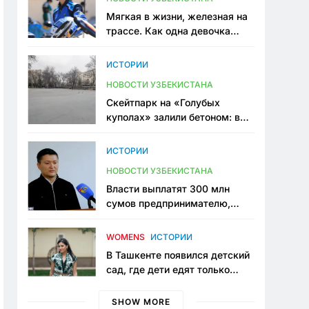
Мягкая в жизни, железная на
трассе. Как одна девочка
переписывает автоспорт в
Узбекистане
ИСТОРИИ
НОВОСТИ УЗБЕКИСТАНА
Скейтпарк на «Голубых
куполах» залили бетоном: в
центре Ташкента исчезло ещё
одно общественное
ИСТОРИИ
пространство
НОВОСТИ УЗБЕКИСТАНА
Власти выплатят 300 млн
сумов предпринимателю,
который провёл пять лет в
тюрьме по незаконному
WOMENS
ИСТОРИИ
приговору
В Ташкенте появился детский
сад, где дети едят только
полезную еду. Его открыла
мама, которая устала просить
SHOW MORE