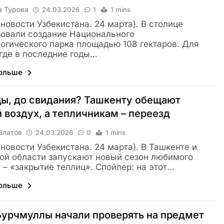
а Турова
24.03.2026
1
1 mins
 (новости Узбекистана. 24 марта). В столице
овали создание Национального
огического парка площадью 108 гектаров. Для
 где в последние годы…
больше
ы, до свидания? Ташкенту обещают
 воздух, а тепличникам – переезд
Влатов
24.03.2026
0
1 mins
 (новости Узбекистана. 24 марта). В Ташкенте и
ой области запускают новый сезон любимого
 – «закрытие теплиц». Спойлер: на этот…
больше
урчмуллы начали проверять на предмет