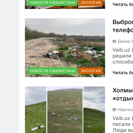
НОВОСТИ УЗБЕКИСТАНА
ЭКОЛОГИЯ
Читать 
Выброс
телефо
Денис 
Vaib.uz
решили 
способо
НОВОСТИ УЗБЕКИСТАНА
ЭКОЛОГИЯ
Читать 
Холмы 
«отды
Наргиз
Vaib.uz
писали 
Люди в