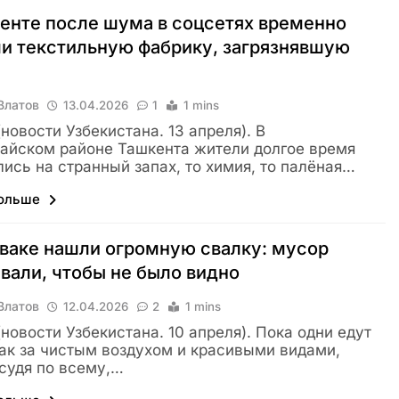
енте после шума в соцсетях временно
и текстильную фабрику, загрязнявшую
х
Влатов
13.04.2026
1
1 mins
(новости Узбекистана. 13 апреля). В
айском районе Ташкента жители долгое время
ись на странный запах, то химия, то палёная…
больше
ваке нашли огромную свалку: мусор
вали, чтобы не было видно
Влатов
12.04.2026
2
1 mins
 (новости Узбекистана. 10 апреля). Пока одни едут
ак за чистым воздухом и красивыми видами,
 судя по всему,…