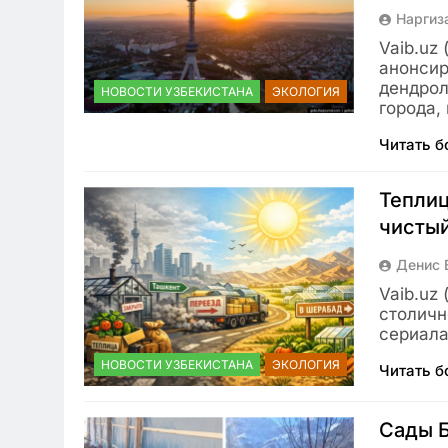
Наргиз
Vaib.uz
анонсир
дендрол
НОВОСТИ УЗБЕКИСТАНА
ЭКОЛОГИЯ
города,
Читать 
Теплиц
чистый
Денис 
Vaib.uz
столичн
сериала
НОВОСТИ УЗБЕКИСТАНА
ЭКОЛОГИЯ
Читать 
Сады Б