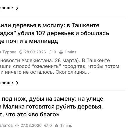
больше
или деревья в могилу: в Ташкенте
адка” убила 107 деревьев и обошлась
е почти в миллиард
а Турова
28.03.2026
0
1 mins
 (новости Узбекистана. 28 марта). В Ташкенте
ашли способ “озеленить” город так, чтобы потом
ни ничего не осталось. Экополиция…
больше
 под нож, дубы на замену: на улице
 Малика готовятся рубить деревья,
т, что это «во благо»
Влатов
27.03.2026
0
1 mins