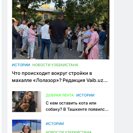
ИСТОРИИ
НОВОСТИ УЗБЕКИСТАНА
Что происходит вокруг стройки в
махалле «Лолазор»? Редакция Vaib.uz
встретилась со всеми сторонами
конфликта
ДОБРАЯ ЛЕНТА
ИСТОРИИ
С кем оставить кота или
собаку? В Ташкенте появился
первый сервис зоонянь
ИСТОРИИ
НОВОСТИ УЗБЕКИСТАНА