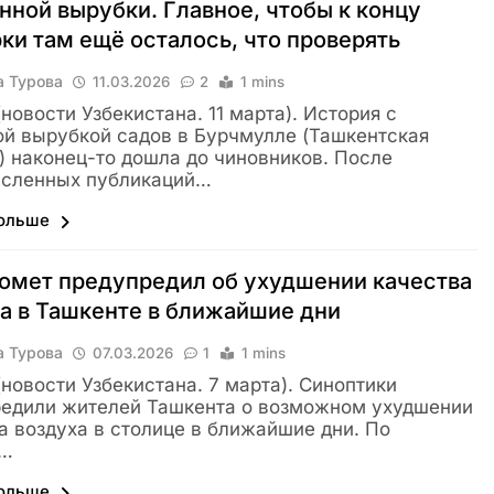
нной вырубки. Главное, чтобы к концу
ки там ещё осталось, что проверять
а Турова
11.03.2026
2
1 mins
(новости Узбекистана. 11 марта). История с
й вырубкой садов в Бурчмулле (Ташкентская
) наконец-то дошла до чиновников. После
исленных публикаций…
больше
омет предупредил об ухудшении качества
а в Ташкенте в ближайшие дни
а Турова
07.03.2026
1
1 mins
 (новости Узбекистана. 7 марта). Синоптики
едили жителей Ташкента о возможном ухудшении
а воздуха в столице в ближайшие дни. По
м…
больше