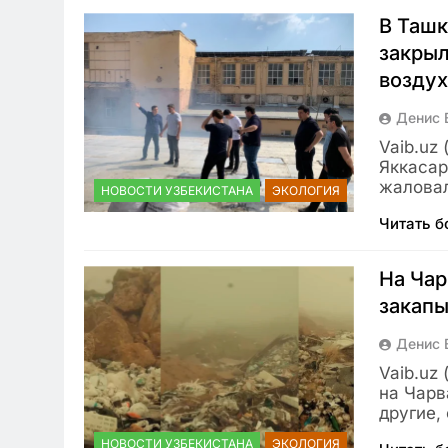
В Ташк
закрыл
возду
Денис 
Vaib.uz 
Яккасар
жаловал
НОВОСТИ УЗБЕКИСТАНА
ЭКОЛОГИЯ
Читать 
На Чар
закапы
Денис 
Vaib.uz
на Чарв
другие,
НОВОСТИ УЗБЕКИСТАНА
ЭКОЛОГИЯ