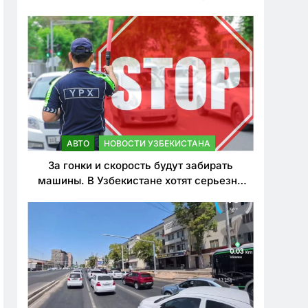
врезался в дерево
АВТО
НОВОСТИ УЗБЕКИСТАНА
За гонки и скорость будут забирать
машины. В Узбекистане хотят серьезно
ужесточить наказания для лихачей