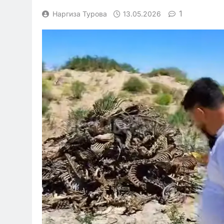
1
Наргиза Турова
13.05.2026