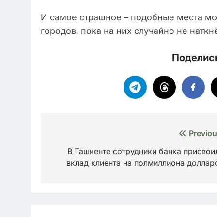
И самое страшное – подобные места мог
городов, пока на них случайно не натк
Поделись
Навигация
Previou
по
В Ташкенте сотрудники банка присвои
вклад клиента на полмиллиона доллар
записям