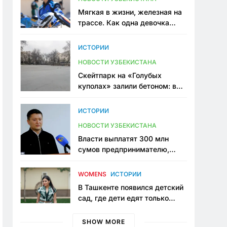
Мягкая в жизни, железная на
трассе. Как одна девочка
переписывает автоспорт в
Узбекистане
ИСТОРИИ
НОВОСТИ УЗБЕКИСТАНА
Скейтпарк на «Голубых
куполах» залили бетоном: в
центре Ташкента исчезло ещё
одно общественное
ИСТОРИИ
пространство
НОВОСТИ УЗБЕКИСТАНА
Власти выплатят 300 млн
сумов предпринимателю,
который провёл пять лет в
тюрьме по незаконному
WOMENS
ИСТОРИИ
приговору
В Ташкенте появился детский
сад, где дети едят только
полезную еду. Его открыла
мама, которая устала просить
SHOW MORE