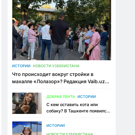
ИСТОРИИ
НОВОСТИ УЗБЕКИСТАНА
Что происходит вокруг стройки в
махалле «Лолазор»? Редакция Vaib.uz
встретилась со всеми сторонами
конфликта
ДОБРАЯ ЛЕНТА
ИСТОРИИ
С кем оставить кота или
собаку? В Ташкенте появился
первый сервис зоонянь
ИСТОРИИ
НОВОСТИ УЗБЕКИСТАНА