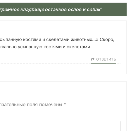
громное кладбище останков ослов и собак
”
усыпанную костями и скелетами животных…» Скоро,
уквально усыпанную костями и скелетами
ОТВЕТИТЬ
язательные поля помечены
*