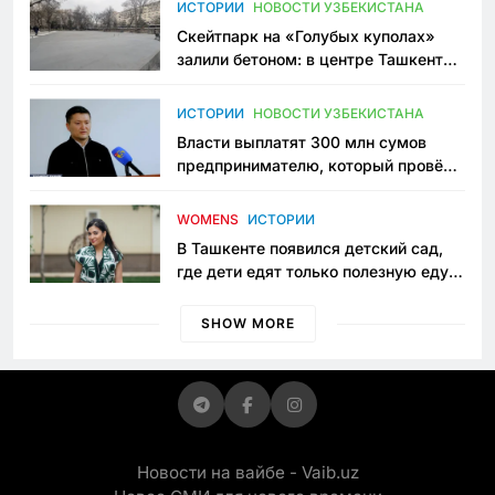
ИСТОРИИ
НОВОСТИ УЗБЕКИСТАНА
Скейтпарк на «Голубых куполах»
залили бетоном: в центре Ташкента
исчезло ещё одно общественное
пространство
ИСТОРИИ
НОВОСТИ УЗБЕКИСТАНА
Власти выплатят 300 млн сумов
предпринимателю, который провёл
пять лет в тюрьме по незаконному
приговору
WOMENS
ИСТОРИИ
В Ташкенте появился детский сад,
где дети едят только полезную еду.
Его открыла мама, которая устала
просить «кашу без сахара»
SHOW MORE
Новости на вайбе - Vaib.uz