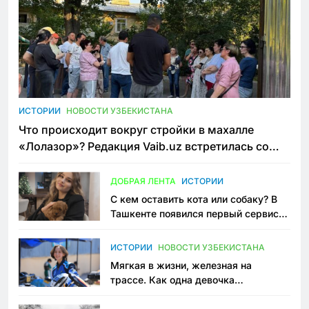
ИСТОРИИ
НОВОСТИ УЗБЕКИСТАНА
Что происходит вокруг стройки в махалле
«Лолазор»? Редакция Vaib.uz встретилась со
всеми сторонами конфликта
ДОБРАЯ ЛЕНТА
ИСТОРИИ
С кем оставить кота или собаку? В
Ташкенте появился первый сервис
зоонянь
ИСТОРИИ
НОВОСТИ УЗБЕКИСТАНА
Мягкая в жизни, железная на
трассе. Как одна девочка
переписывает автоспорт в
Узбекистане