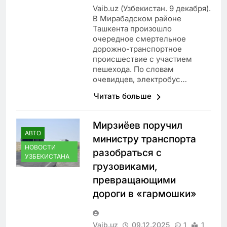
Vaib.uz (Узбекистан. 9 декабря).
В Мирабадском районе
Ташкента произошло
очередное смертельное
дорожно-транспортное
происшествие с участием
пешехода. По словам
очевидцев, электробус…
Читать больше
Мирзиёев поручил
АВТО
министру транспорта
НОВОСТИ
разобраться с
УЗБЕКИСТАНА
грузовиками,
превращающими
дороги в «гармошки»
Vaib.uz
09.12.2025
1
1