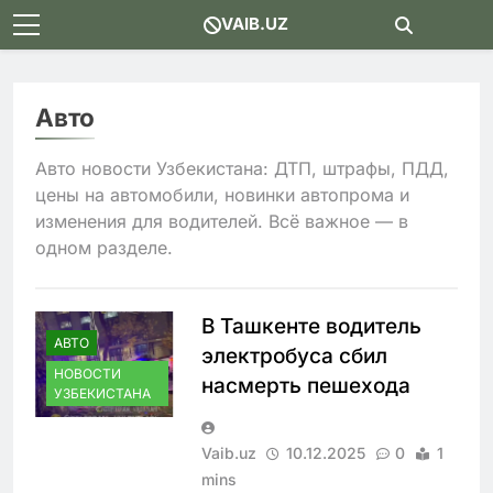
Skip
VAIB.UZ
to
content
Авто
Авто новости Узбекистана: ДТП, штрафы, ПДД,
цены на автомобили, новинки автопрома и
изменения для водителей. Всё важное — в
одном разделе.
В Ташкенте водитель
АВТО
электробуса сбил
НОВОСТИ
насмерть пешехода
УЗБЕКИСТАНА
Vaib.uz
10.12.2025
0
1
mins