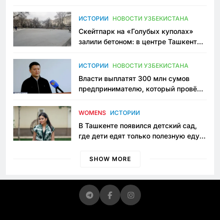
переписывает автоспорт в
Узбекистане
ИСТОРИИ
НОВОСТИ УЗБЕКИСТАНА
Скейтпарк на «Голубых куполах»
залили бетоном: в центре Ташкента
исчезло ещё одно общественное
пространство
ИСТОРИИ
НОВОСТИ УЗБЕКИСТАНА
Власти выплатят 300 млн сумов
предпринимателю, который провёл
пять лет в тюрьме по незаконному
приговору
WOMENS
ИСТОРИИ
В Ташкенте появился детский сад,
где дети едят только полезную еду.
Его открыла мама, которая устала
просить «кашу без сахара»
SHOW MORE