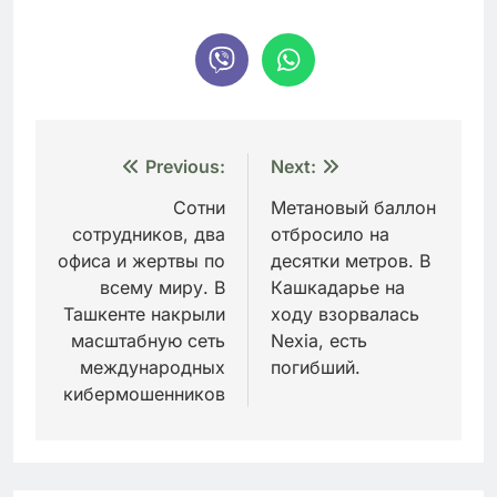
Навигация
Previous:
Next:
по
Сотни
Метановый баллон
сотрудников, два
отбросило на
записям
офиса и жертвы по
десятки метров. В
всему миру. В
Кашкадарье на
Ташкенте накрыли
ходу взорвалась
масштабную сеть
Nexia, есть
международных
погибший.
кибермошенников