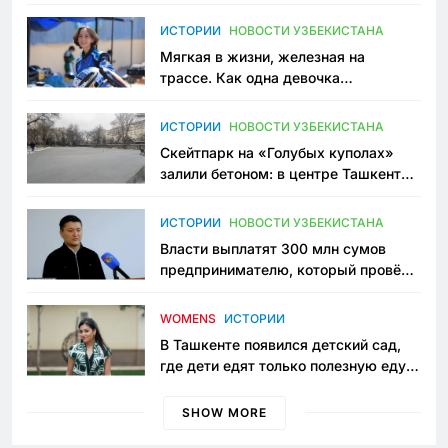
зоонянь
ИСТОРИИ
НОВОСТИ УЗБЕКИСТАНА
Мягкая в жизни, железная на
трассе. Как одна девочка
переписывает автоспорт в
Узбекистане
ИСТОРИИ
НОВОСТИ УЗБЕКИСТАНА
Скейтпарк на «Голубых куполах»
залили бетоном: в центре Ташкента
исчезло ещё одно общественное
пространство
ИСТОРИИ
НОВОСТИ УЗБЕКИСТАНА
Власти выплатят 300 млн сумов
предпринимателю, который провёл
пять лет в тюрьме по незаконному
приговору
WOMENS
ИСТОРИИ
В Ташкенте появился детский сад,
где дети едят только полезную еду.
Его открыла мама, которая устала
просить «кашу без сахара»
SHOW MORE