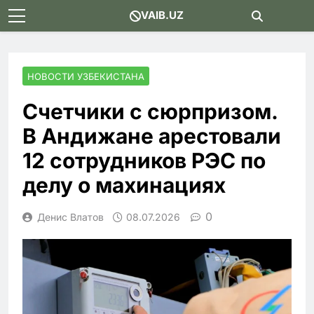
Skip
VAIB.UZ
to
content
НОВОСТИ УЗБЕКИСТАНА
Счетчики с сюрпризом.
В Андижане арестовали
12 сотрудников РЭС по
делу о махинациях
0
Денис Влатов
08.07.2026