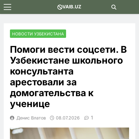
Skip
VAIB.UZ
to
content
НОВОСТИ УЗБЕКИСТАНА
Помоги вести соцсети. В
Узбекистане школьного
консультанта
арестовали за
домогательства к
ученице
1
Денис Влатов
08.07.2026