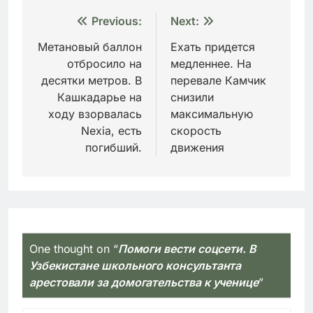
Навигация
Previous:
Next:
по
Метановый баллон
Ехать придется
отбросило на
медленнее. На
записям
десятки метров. В
перевале Камчик
Кашкадарье на
снизили
ходу взорвалась
максимальную
Nexia, есть
скорость
погибший.
движения
One thought on “
Помоги вести соцсети. В
Узбекистане школьного консультанта
арестовали за домогательства к ученице
”