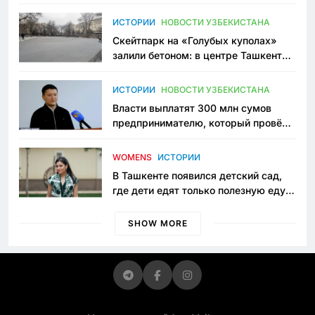
переписывает автоспорт в
Узбекистане
ИСТОРИИ
НОВОСТИ УЗБЕКИСТАНА
Скейтпарк на «Голубых куполах»
залили бетоном: в центре Ташкента
исчезло ещё одно общественное
пространство
ИСТОРИИ
НОВОСТИ УЗБЕКИСТАНА
Власти выплатят 300 млн сумов
предпринимателю, который провёл
пять лет в тюрьме по незаконному
приговору
WOMENS
ИСТОРИИ
В Ташкенте появился детский сад,
где дети едят только полезную еду.
Его открыла мама, которая устала
просить «кашу без сахара»
SHOW MORE